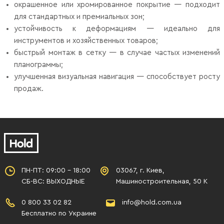
окрашенное или хромированное покрытие — подходит
для стандартных и премиальных зон;
устойчивость к деформациям — идеально для
инструментов и хозяйственных товаров;
быстрый монтаж в сетку — в случае частых изменений
планограммы;
улучшенная визуальная навигация — способствует росту
продаж.
ПН-ПТ: 09:00 - 18:00
03067, г. Киев,
СБ-ВС: ВЫХОДНЫЕ
Машиностроительная, 50 К
0 800 33 02 82
info@hold.com.ua
Бесплатно по Украине