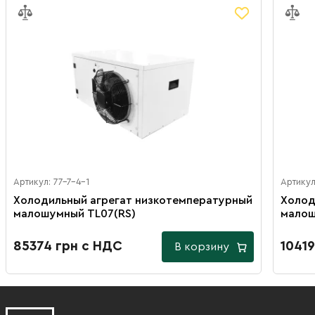
Артикул: 77-7-4-1
Артикул
Холодильный агрегат низкотемпературный
Холод
малошумный ТL07(RS)
малош
85374 грн с НДС
1041
В корзину