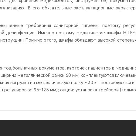
я для хранения медикаментов, инструментов, документов и
ганизациях. В его обязательные эксплуатационные характе
ышенные требования санитарной гигиены, поэтому регул
ой дезинфекции. Именно поэтому медицинские шкафы HILFE 
нструкции. Помимо этого, шкафы обладают высокой степенью
нтов,больничных документов, карточек пациентов в медицинск
, ширина металлической рамки 60 мм; комплектуются ключевым
ая нагрузка на металлическую полку - 30 кг; поставляются в
 регулировки: 95-125 мм); опции: установка трейзера (только