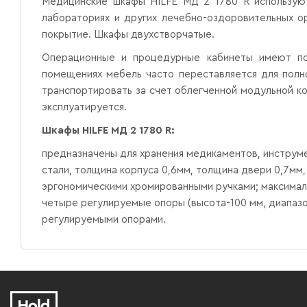
Медицинские шкафы HILFE МД 2 1780 R используютс
лабораториях и других лечебно-оздоровительных ор
покрытие. Шкафы двухстворчатые.
Операционные и процедурные кабинеты имеют пов
помещениях мебель часто переставляется для полн
транспортировать за счет облегченной модульной ко
эксплуатируется.
Шкафы HILFE МД 2 1780 R:
предназначены для хранения медикаментов, инструме
стали, толщина корпуса 0,6мм, толщина двери 0,7мм
эргономическими хромированными ручками; максимальн
четыре регулируемые опоры (высота-100 мм, диапазон
регулируемыми опорами.