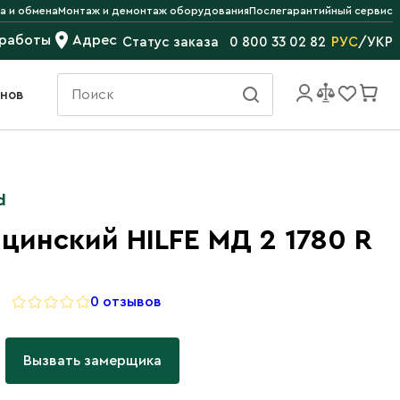
а и обмена
Монтаж и демонтаж оборудования
Послегарантийный сервис
 работы
Адрес
РУС
/
УКР
Статус заказа
0 800 33 02 82
инов
d
инский HILFE МД 2 1780 R
0 отзывов
Вызвать замерщика