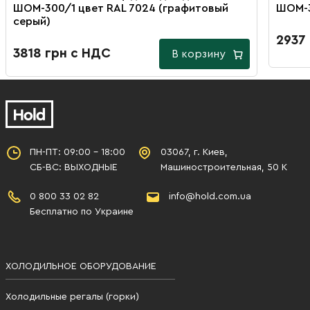
ШОМ-300/1 цвет RAL 7024 (графитовый
ШОМ-3
серый)
2937
3818 грн с НДС
В корзину
ПН-ПТ: 09:00 - 18:00
03067, г. Киев,
СБ-ВС: ВЫХОДНЫЕ
Машиностроительная, 50 К
0 800 33 02 82
info@hold.com.ua
Бесплатно по Украине
ХОЛОДИЛЬНОЕ ОБОРУДОВАНИЕ
Холодильные регалы (горки)