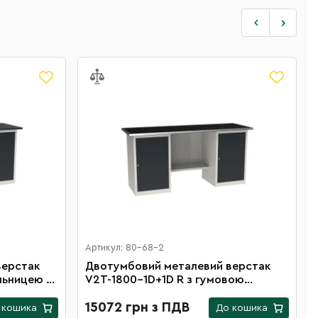
Артикул: 80-68-2
верстак
Двотумбовий металевий верстак
льницею з
V2T-1800-1D+1D R з гумовою
стільницею
15072 грн з ПДВ
 кошика
До кошика