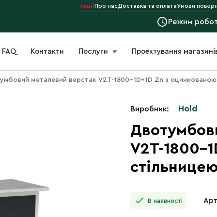
Акції
Про нас
Доставка та оплата
Умови поверн
Режим робо
FAQ
Контакти
Послуги
Проектування магазині
умбовий металевий верстак V2T-1800-1D+1D Zn з оцинкованою
Hold
Виробник:
Двотумбов
V2T-1800-1
стільнице
Арт
В наявності