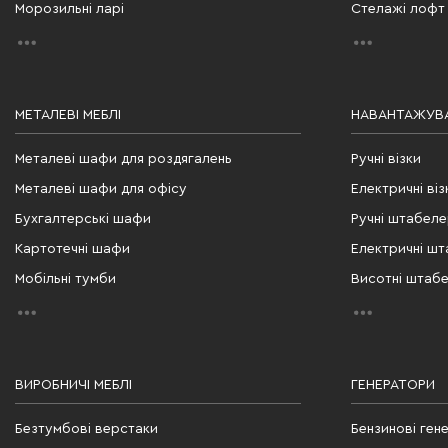
Морозильні ларі
Стелажі лофт
МЕТАЛЕВІ МЕБЛІ
НАВАНТАЖУВА
Металеві шафи для роздягалень
Ручні візки
Металеві шафи для офісу
Електричні віз
Бухгалтерські шафи
Ручні штабел
Картотечні шафи
Електричні ш
Мобільні тумби
Висотні штаб
ВИРОБНИЧІ МЕБЛІ
ГЕНЕРАТОРИ
Безтумбові верстаки
Бензинові ген