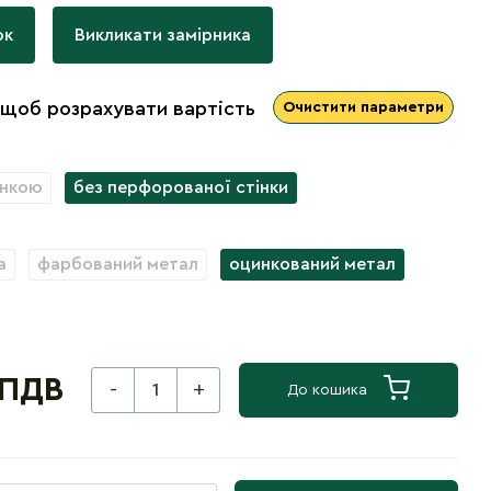
ок
Викликати замірника
 щоб розрахувати вартість
Очистити параметри
інкою
без перфорованої стінки
а
фарбований метал
оцинкований метал
 ПДВ
-
+
До кошика