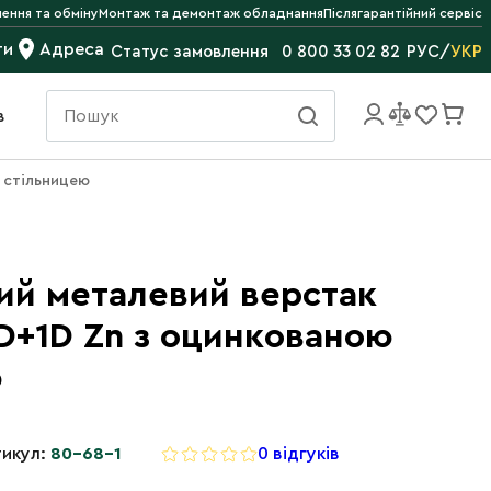
ення та обміну
Монтаж та демонтаж обладнання
Післягарантійний сервіс
ти
Адреса
РУС
/
УКР
Статус замовлення
0 800 33 02 82
в
 стільницею
ий металевий верстак
D+1D Zn з оцинкованою
ю
икул:
80-68-1
0 відгуків