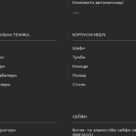
Комплекти автоматизації
ЛЬНА ТЕХНІКА
КОРПУСНІ МЕБЛІ
Шафи
ки
Тумби
ери
Комоди
табелери
Полиці
елери
Столи
СЕЙФИ
ератори
Вогне- та зламостійкі сейфи се
(BRF/ASG)