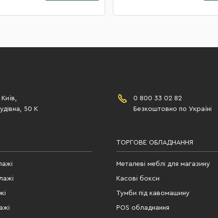
 Київ,
0 800 33 02 82
дівна, 50 К
Безкоштовно по Україні
ТОРГОВЕ ОБЛАДНАННЯ
лажі
Металеві меблі для магазину
лажі
Касові бокси
жі
Тумби під кавомашину
ажі
POS обладнання