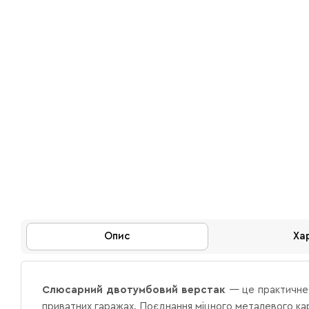
Опис
Ха
Слюсарний двотумбовий верстак
— це практичне 
приватних гаражах. Поєднання міцного металевого карк