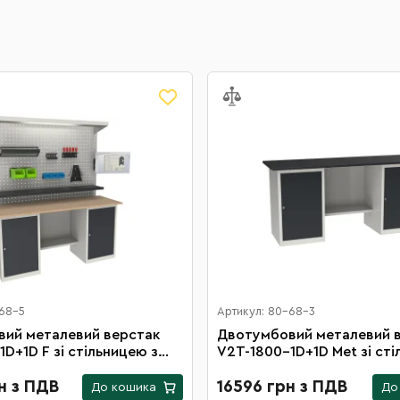
-68-5
Артикул: 80-68-3
ий металевий верстак
Двотумбовий металевий 
D+1D F зі стільницею з
V2T-1800-1D+1D Met зі сті
йкої фанери та
металевим покриттям
аною стінкою
н з ПДВ
16596 грн з ПДВ
До кошика
До