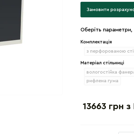
Замовити розрахун
Оберіть параметри,
Комплектація
з перфорованою ст
Матеріал стільниці
вологостійка фанер
рифлена гума
13663 грн з