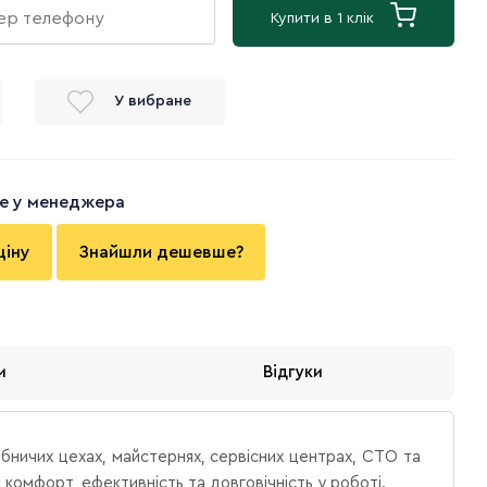
Купити в 1 клік
У вибране
те у менеджера
ціну
Знайшли дешевше?
и
Відгуки
ничих цехах, майстернях, сервісних центрах, СТО та
 комфорт, ефективність та довговічність у роботі.