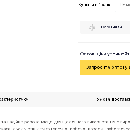
Купити в 1 клік
Порівняти
Оптові ціни уточнюй
Запросити оптову 
рактеристики
Умови доставк
та надійне робоче місце для щоденного використання у вироб
аса, двох містких тумб і зручної робочої поверхні забезпечує