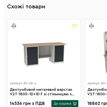
Схожі товари
Артикул: 80-68-4
Артикул: 80
Двотумбовий металевий верстак
Двотумбов
ю
V2T-1800-1D+1D F зі стільницею з
V2T-1800-1
вологостійкої фанери
вологості
14536 грн з ПДВ
перфоров
18862 гр
До кошика