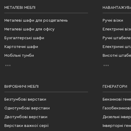
МЕТАЛЕВІ МЕБЛІ
НАВАНТАЖУВА
Металеві шафи для роздягалень
Ручні візки
Металеві шафи для офісу
Електричні віз
Бухгалтерські шафи
Ручні штабел
Картотечні шафи
Електричні ш
Мобільні тумби
Висотні штаб
ВИРОБНИЧІ МЕБЛІ
ГЕНЕРАТОРИ
Безтумбові верстаки
Бензинові ген
Однотумбові верстаки
Газобензинові
Двотумбові верстаки
Дизельні інве
Верстаки важкої серії
Інверторні ге