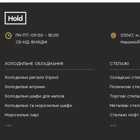
ПН-ПТ: 09:00 - 18:00
03067, м.
СБ-НД: ВИХІДНІ
Машинобу
ХОЛОДИЛЬНЕ ОБЛАДНАННЯ
СТЕЛАЖІ
Холодильні регали (гірки)
Складські сте
Холодильні вітрини
Поличкові сте
Холодильні шафи для напоїв
Торгові стела
Холодильні та морозильні шафи
Металеві стел
Морозильні ларі
Стелажі лофт