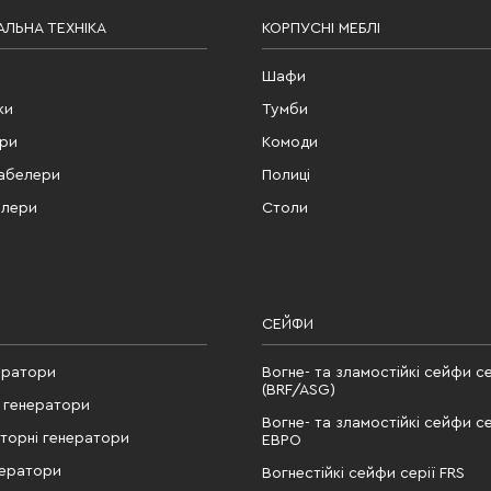
ЛЬНА ТЕХНІКА
КОРПУСНІ МЕБЛІ
Шафи
ки
Тумби
ери
Комоди
табелери
Полиці
елери
Столи
СЕЙФИ
ератори
Вогне- та зламостійкі сейфи се
(BRF/ASG)
 генератори
Вогне- та зламостійкі сейфи се
рторні генератори
ЕВРО
нератори
Вогнестійкі сейфи серії FRS