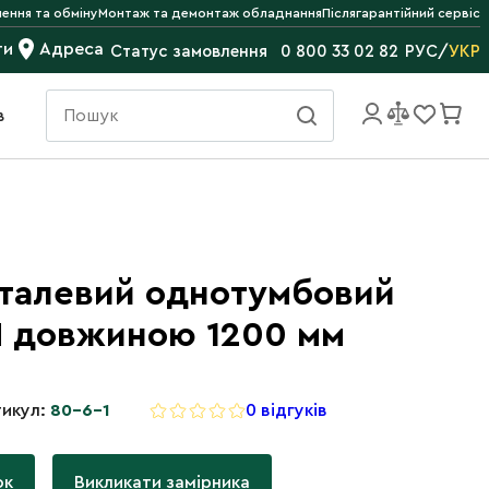
ення та обміну
Монтаж та демонтаж обладнання
Післягарантійний сервіс
ти
Адреса
РУС
/
УКР
Статус замовлення
0 800 33 02 82
в
еталевий однотумбовий
M довжиною 1200 мм
икул:
80-6-1
0 відгуків
ок
Викликати замірника