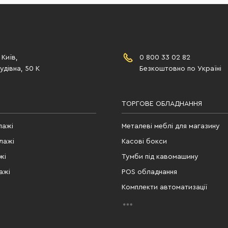
 Київ,
0 800 33 02 82
дівна, 50 К
Безкоштовно по Україні
ТОРГОВЕ ОБЛАДНАННЯ
лажі
Металеві меблі для магазину
лажі
Касові бокси
жі
Тумби під кавомашину
ажі
POS обладнання
Комплекти автоматизації