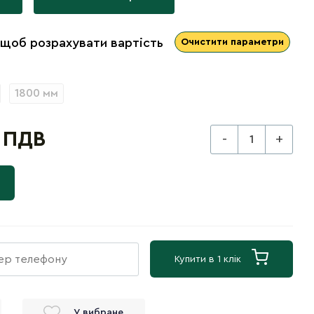
 щоб розрахувати вартість
Очистити параметри
1800 мм
з ПДВ
-
+
Купити в 1 клік
У вибране