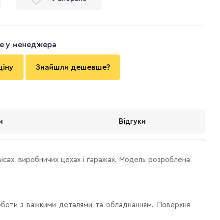
те у менеджера
ціну
Знайшли дешевше?
и
Відгуки
вісах, виробничих цехах і гаражах. Модель розроблена
 роботи з важкими деталями та обладнанням. Поверхня