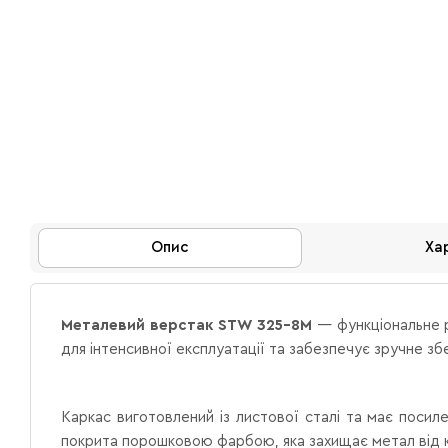
Опис
Ха
Металевий верстак STW 325-8M
— функціональне р
для інтенсивної експлуатації та забезпечує зручне збе
Каркас виготовлений із листової сталі та має посил
покрита порошковою фарбою, яка захищає метал від к