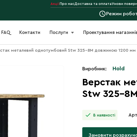
Акції
Про нас
Доставка та оплата
Умови поверн
Режим робо
FAQ
Контакти
Послуги
Проектування магазині
стак металевий однотумбовий Stw 325-8M довжиною 1200 мм
Hold
Виробник:
Верстак м
Stw 325-8
Арт
В наявності
Замовити розрахун