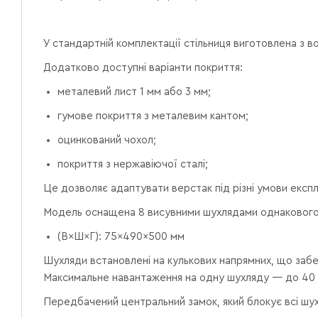
У стандартній комплектації стільниця виготовлена з в
Додатково доступні варіанти покриття:
металевий лист 1 мм або 3 мм;
гумове покриття з металевим кантом;
оцинкований чохол;
покриття з нержавіючої сталі;
Це дозволяє адаптувати верстак під різні умови експл
Модель оснащена 8 висувними шухлядами однакового
(В×Ш×Г): 75×490×500 мм
Шухляди встановлені на кулькових напрямних, що забе
Максимальне навантаження на одну шухляду — до 40 
Передбачений центральний замок, який блокує всі шух