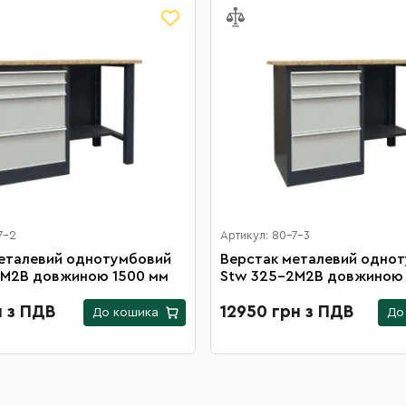
7-2
Артикул: 80-7-3
еталевий однотумбовий
Верстак металевий одно
2М2B довжиною 1500 мм
Stw 325-2М2B довжиною 
н з ПДВ
12950 грн з ПДВ
До кошика
До