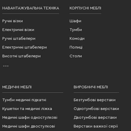
НАВАНТАЖУВАЛЬНА ТЕХНІКА
КОРПУСНІ МЕБЛІ
Ручні візки
Шафи
Електричні візки
Тумби
Ручні штабелери
Комоди
Електричні штабелери
Полиці
Висотні штабелери
Столи
МЕДИЧНІ МЕБЛІ
ВИРОБНИЧІ МЕБЛІ
Тумби медичні підкатні
Безтумбові верстаки
Кушетки та медичні ліжка
Однотумбові верстаки
Медичні шафи одностулкові
Двотумбові верстаки
Медичні шафи двостулкові
Верстаки важкої серії