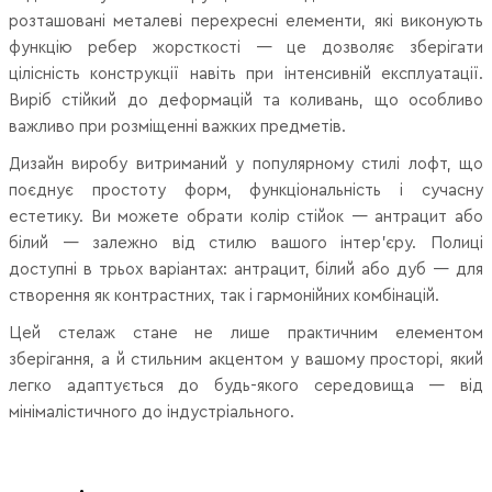
розташовані металеві перехресні елементи, які виконують
функцію ребер жорсткості — це дозволяє зберігати
цілісність конструкції навіть при інтенсивній експлуатації.
Виріб стійкий до деформацій та коливань, що особливо
важливо при розміщенні важких предметів.
Дизайн виробу витриманий у популярному стилі лофт, що
поєднує простоту форм, функціональність і сучасну
естетику. Ви можете обрати колір стійок — антрацит або
білий — залежно від стилю вашого інтер’єру. Полиці
доступні в трьох варіантах: антрацит, білий або дуб — для
створення як контрастних, так і гармонійних комбінацій.
Цей стелаж стане не лише практичним елементом
зберігання, а й стильним акцентом у вашому просторі, який
легко адаптується до будь-якого середовища — від
мінімалістичного до індустріального.