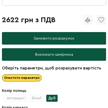
2622 грн з ПДВ
Замовити розрахунок
Викликати замірника
Оберіть параметри, щоб розрахувати вартість
Очистити параметри
Колір полиць
Антрацит
Білий
Дуб
Колір каркасу