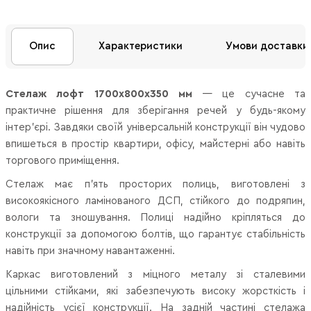
Опис
Характеристики
Умови доставки
Стелаж лофт 1700х800х350 мм
— це сучасне та
практичне рішення для зберігання речей у будь-якому
інтер'єрі. Завдяки своїй універсальній конструкції він чудово
впишеться в простір квартири, офісу, майстерні або навіть
торгового приміщення.
Стелаж має п'ять просторих полиць, виготовлені з
високоякісного ламінованого ДСП, стійкого до подряпин,
вологи та зношування. Полиці надійно кріпляться до
конструкції за допомогою болтів, що гарантує стабільність
навіть при значному навантаженні.
Каркас виготовлений з міцного металу зі сталевими
цільними стійками, які забезпечують високу жорсткість і
надійність усієї конструкції. На задній частині стелажа