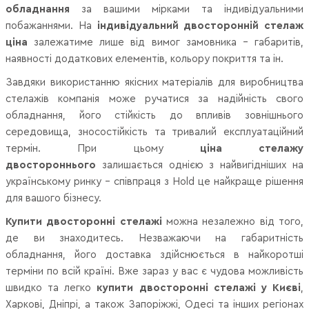
обладнання
за вашими мірками та індивідуальними
побажаннями. На
індивідуальний двосторонній стелаж
ціна
залежатиме лише від вимог замовника – габаритів,
наявності додаткових елементів, кольору покриття та ін.
Завдяки використанню якісних матеріалів для виробництва
стелажів компанія може ручатися за надійність свого
обладнання, його стійкість до впливів зовнішнього
середовища, зносостійкість та тривалий експлуатаційний
термін. При цьому
ціна стелажу
двостороннього
залишається однією з найвигідніших на
українському ринку – співпраця з Hold це найкраще рішення
для вашого бізнесу.
Купити двосторонні стелажі
можна незалежно від того,
де ви знаходитесь. Незважаючи на габаритність
обладнання, його доставка здійснюється в найкоротші
терміни по всій країні. Вже зараз у вас є чудова можливість
швидко та легко
купити двосторонні стелажі у Києві
,
Харкові, Дніпрі, а також Запоріжжі, Одесі та інших регіонах