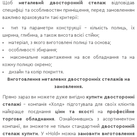
Щоб
металевий двосторонній стелаж
відповідав
специфіці та особливостям приміщення, перед замовленням
важливо враховувати такі критерії:
тип та параметри конструкції – кількість полиць, їх
ширина, глибина, а також висота всієї стійки;
матеріал, з якого виготовлені полиці та основа;
особливості збирання;
максимальне навантаження на все обладнання та на
кожну полицю окремо;
дизайн та колір покриття.
Виготовлення металевих двосторонніх стелажів на
замовлення.
Прямо зараз ви можете дуже вигідно
купити двосторонні
стелажі
– компанія «Холд» підготувала для своїх клієнтів
найкраще поєднання
ціни та якості
на
професійне
торгове обладнання
. Ознайомившись з асортиментом
компанії, ви зможете не тільки стандартний
двосторонній
стелаж купити
. У «Hold» можна
замовити виготовлення