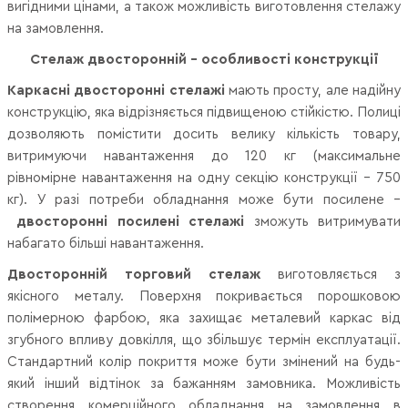
вигідними цінами, а також можливість виготовлення стелажу
на замовлення.
Стелаж двосторонній - особливості конструкції
Каркасні двосторонні стелажі
мають просту, але надійну
конструкцію, яка відрізняється підвищеною стійкістю. Полиці
дозволяють помістити досить велику кількість товару,
витримуючи навантаження до 120 кг (максимальне
рівномірне навантаження на одну секцію конструкції – 750
кг). У разі потреби обладнання може бути посилене –
двосторонні посилені стелажі
зможуть витримувати
набагато більші навантаження.
Двосторонній торговий стелаж
виготовляється з
якісного металу. Поверхня покривається порошковою
полімерною фарбою, яка захищає металевий каркас від
згубного впливу довкілля, що збільшує термін експлуатації.
Стандартний колір покриття може бути змінений на будь-
який інший відтінок за бажанням замовника. Можливість
створення комерційного обладнання на замовлення в