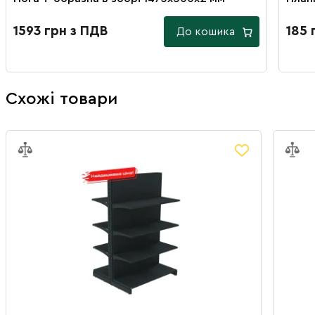
1593 грн з ПДВ
185 
До кошика
Схожі товари