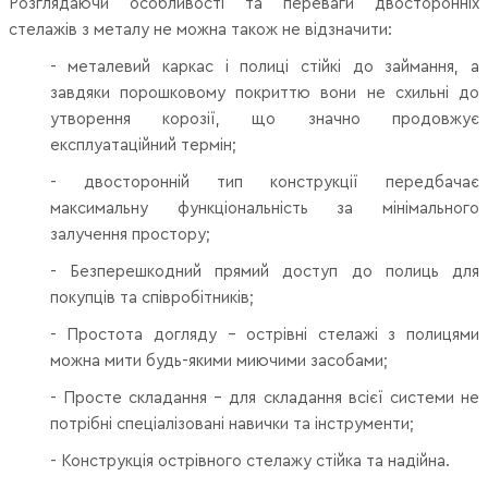
Розглядаючи особливості та переваги двосторонніх
стелажів з металу не можна також не відзначити:
- металевий каркас і полиці стійкі до займання, а
завдяки порошковому покриттю вони не схильні до
утворення корозії, що значно продовжує
експлуатаційний термін;
- двосторонній тип конструкції передбачає
максимальну функціональність за мінімального
залучення простору;
- Безперешкодний прямий доступ до полиць для
покупців та співробітників;
- Простота догляду - острівні стелажі з полицями
можна мити будь-якими миючими засобами;
- Просте складання - для складання всієї системи не
потрібні спеціалізовані навички та інструменти;
- Конструкція острівного стелажу стійка та надійна.