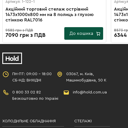
Артикул: 1-122-1
Артикул
Акційний торговий стелаж острівний
Акцій
1473х1000х800 мм на 8 полиць з глухою
1473х
стінкою RAL7016
стінк
9582 грн з ПДВ
8573 гр
До кошика
7090 грн з ПДВ
6344
ПН-ПТ: 09:00 - 18:00
03067, м. Київ,
СБ-НД: ВИХІДНІ
Машинобудівна, 50 К
0 800 33 02 82
info@hold.com.ua
Безкоштовно по Україні
ХОЛОДИЛЬНЕ ОБЛАДНАННЯ
СТЕЛАЖІ