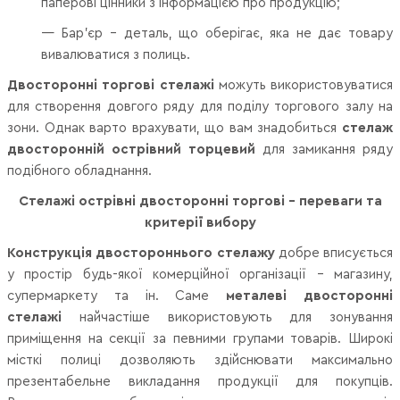
паперові цінники з інформацією про продукцію;
— Бар'єр – деталь, що оберігає, яка не дає товару
вивалюватися з полиць.
Двосторонні торгові стелажі
можуть використовуватися
для створення довгого ряду для поділу торгового залу на
зони. Однак варто врахувати, що вам знадобиться
стелаж
двосторонній острівний торцевий
для замикання ряду
подібного обладнання.
Стелажі острівні двосторонні торгові – переваги та
критерії вибору
Конструкція двостороннього стелажу
добре вписується
у простір будь-якої комерційної організації – магазину,
супермаркету та ін. Саме
металеві двосторонні
стелажі
найчастіше використовують для зонування
приміщення на секції за певними групами товарів. Широкі
місткі полиці дозволяють здійснювати максимально
презентабельне викладання продукції для покупців.