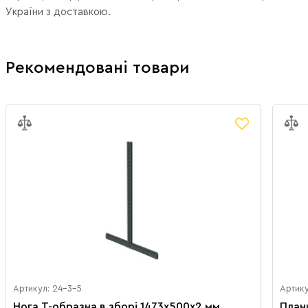
України з доставкою.
Рекомендовані товари
Артикул: 24-3-5
Артику
Нога Т-образна в зборі 1473х500х2 мм
План