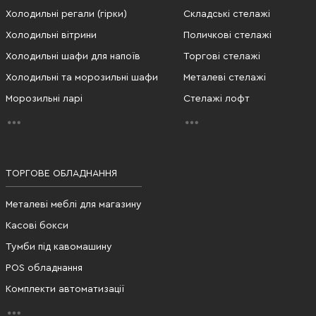
Холодильні регали (гірки)
Складські стелажі
Холодильні вітрини
Поличкові стелажі
Холодильні шафи для напоїв
Торгові стелажі
Холодильні та морозильні шафи
Металеві стелажі
Морозильні ларі
Стелажі лофт
ТОРГОВЕ ОБЛАДНАННЯ
Металеві меблі для магазину
Касові бокси
Тумби під кавомашину
POS обладнання
Комплекти автоматизації