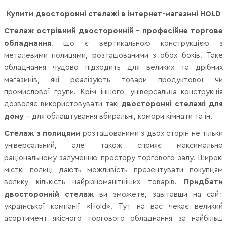
Купити двосторонні стелажі в інтернет-магазині HOLD
Стелаж острівний двосторонній
–
професійне торгове
обладнання
, що є вертикальною конструкцією з
металевими полицями, розташованими з обох боків. Таке
обладнання чудово підходить для великих та дрібних
магазинів, які реалізують товари продуктової чи
промислової групи. Крім іншого, універсальна конструкція
дозволяє використовувати такі
двосторонні стелажі для
дому
– для облаштування вбиральні, комори кімнати та ін.
Стелаж з полицями
розташованими з двох сторін не тільки
універсальний, але також сприяє максимально
раціональному залученню простору торгового залу. Широкі
місткі полиці дають можливість презентувати покупцям
велику кількість найрізноманітніших товарів.
Придбати
двосторонній стелаж
ви зможете, завітавши на сайт
української компанії «Hold». Тут на вас чекає великий
асортимент якісного торгового обладнання за найбільш