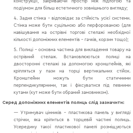
конструкції, закриваючи простір між підлогою та
подіумом для більш естетичного зовнішнього вигляду;
4. Задня стінка - відповідає за стійкість усієї системи.
Стінка може бути суцільною або перфорованою (для
навішування на острівні торгові стелажі необхідної
кількості допоміжних елементів – гачків, корзин тощо);
5. Полиці - основна частина для викладення товару на
острівний стелаж. Встановлюються полиці на
двосторонні стелажі за допомогою кронштейнів, які
кріпляться у пази на торці вертикальних стійок.
Кронштейни можуть бути статичними
перпендикулярними, так і фіксуватися під певними
кутами (кут може бути обраний замовником).
Серед допоміжних елементів полиць слід зазначити:
— Утримувач цінників – пластикова панель у вигляді
стрічки, яка кріпиться в торцевій частині полиць.
Усередину такої пластикової панелі розміщуються