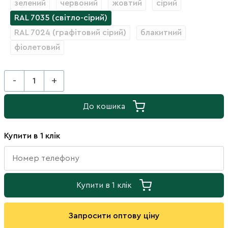
зелений
червоний
жовтий
сірий
RAL 7035 (світло-сірий)
RAL 7024 (графітовий сірий)
блакитний
фіолетовий
-
+
До кошика
Купити в 1 клік
Купити в 1 клік
Запросити оптову ціну