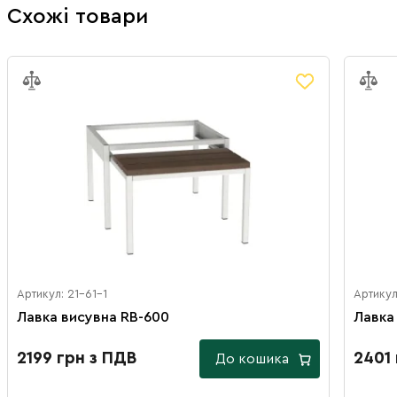
Схожі товари
Артикул: 21-61-1
Артикул
Лавка висувна RB-600
Лавка
2199 грн з ПДВ
2401 
До кошика