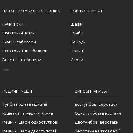
НАВАНТАЖУВАЛЬНА ТЕХНІКА
КОРПУСНІ МЕБЛІ
Ручні візки
Шафи
Електричні візки
Тумби
Ручні штабелери
Комоди
Електричні штабелери
Полиці
Висотні штабелери
Столи
МЕДИЧНІ МЕБЛІ
ВИРОБНИЧІ МЕБЛІ
Тумби медичні підкатні
Безтумбові верстаки
Кушетки та медичні ліжка
Однотумбові верстаки
Медичні шафи одностулкові
Двотумбові верстаки
Медичні шафи двостулкові
Верстаки важкої серії