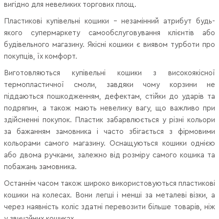
вигідно для невеликих торгових площ.
Пластикові купівельні кошики - незамінний атрибут будь-
якого супермаркету самообслуговування клієнтів або
будівельного магазину. Якісні кошики є виявом турботи про
покупців, їх комфорт.
Виготовляються купівельні кошики з високоякісної
термопластичної смоли, завдяки чому корзини не
піддаються пошкодженням, дефектам, стійки до ударів та
подряпин, а також мають невелику вагу, що важливо при
здійсненні покупок. Пластик забарвлюється у різні кольори
за бажанням замовника і часто збігається з фірмовими
кольорами самого магазину. Оснащуються кошики однією
або двома ручками, залежно від розміру самого кошика та
побажань замовника.
Останнім часом також широко використовуються пластикові
кошики на колесах. Вони легші і менші за металеві візки, а
через наявність коліс здатні перевозити більше товарів, ніж
у звичайних кошиках.