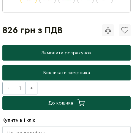
826 грн з ПДВ
Замовити розрахунок
Викликати замірника
-
+
До кошика
Купити в 1 клік