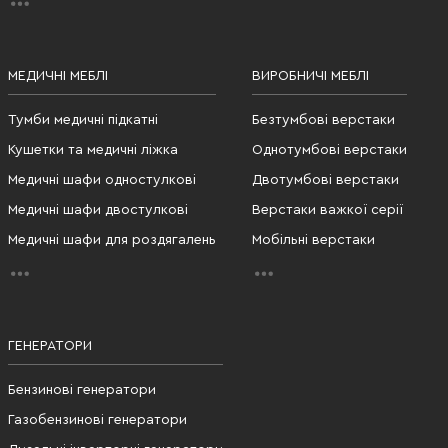
МЕДИЧНІ МЕБЛІ
ВИРОБНИЧІ МЕБЛІ
Тумби медичні підкатні
Безтумбові верстаки
Кушетки та медичні ліжка
Однотумбові верстаки
Медичні шафи одностулкові
Двотумбові верстаки
Медичні шафи двостулкові
Верстаки важкої серії
Медичні шафи для роздягалень
Мобільні верстаки
ГЕНЕРАТОРИ
Бензинові генератори
Газобензинові генератори