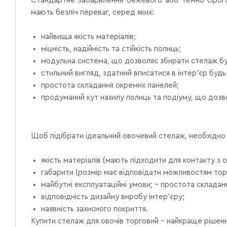
Стандартне забарвлення бежевого або темно-сірого
мають безліч переваг, серед яких:
найвища якість матеріалів;
міцність, надійність та стійкість полиць;
модульна система, що дозволяє збирати стелаж бу
стильний вигляд, здатний вписатися в інтер'єр будь
простота складання окремих панелей;
продуманий кут нахилу полиць та подіуму, що дозво
Щоб підібрати ідеальний овочевий стелаж, необхідно з
якість матеріалів (мають підходити для контакту з
габарити (розмір має відповідати можливостям тор
майбутні експлуатаційні умови; – простота складання
відповідність дизайну виробу інтер’єру;
наявність захисного покриття.
Купити стелаж для овочів торговий – найкраще рішенн