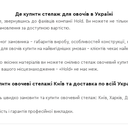
Де купити стелаж для овочів в Україні
, звернувшись до фахівців компанії Hold. Ви можете не тільк
замовлення за доступною вартістю.
имог замовника – габаритів виробу, особливостей конструкції,
я овочів купити на найвигідніших умовах – клієнтів чекає найк
кісних матеріалів ви можете сміливо стелаж овочевий купити,
д вашого місцезнаходження – «Hold» не має меж.
пити овочеві стелажі Київ та доставка по всій Укра
ть швидко замовити та купити овочевий стелаж: Київ, Харків,
сть і гарантія професійної викладки.