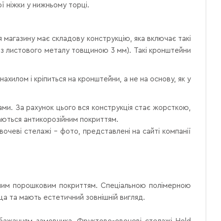
ї ніжки у нижньому торці.
 магазину має складову конструкцію, яка включає такі
я з листового металу товщиною 3 мм). Такі кронштейни
нахилом і кріпиться на кронштейни, а не на основу, як у
ками. За рахунок цього вся конструкція стає жорсткою,
аються антикорозійним покриттям.
чеві стелажі – фото, представлені на сайті компанії
исним порошковим покриттям. Спеціальною полімерною
ища та мають естетичний зовнішній вигляд.