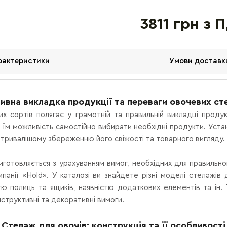
3811 грн з 
рактеристики
Умови доставк
ивна викладка продукції та переваги овочевих ст
х сортів полягає у грамотній та правильній викладці проду
їм можливість самостійно вибирати необхідні продукти. Уста
а тривалішому збереженню його свіжості та товарного вигляду.
готовляється з урахуванням вимог, необхідних для правильно
панії «Hold». У каталозі ви знайдете різні моделі стелажі
істю полиць та ящиків, наявністю додаткових елементів та ін.
нструктивні та декоративні вимоги.
Стелаж для овочів: конструкція та її особливості