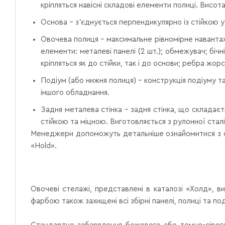
кріпляться навісні складові елементи полиці. Висот
Основа – з'єднується перпендикулярно із стійкою у
Овочева полиця – максимальне рівномірне навантаж
елементи: металеві панелі (2 шт.); обмежувач; бі
кріпляться як до стійки, так і до основи; ребра жо
Подіум (або нижня полиця) – конструкція подіуму так
іншого обладнання.
Задня металева стінка – задня стінка, що складаєт
стійкою та міцною. Виготовляється з рулонної ста
Менеджери допоможуть детальніше ознайомитися з осо
«Hold».
Овочеві стелажі, представлені в каталозі «Холд», 
фарбою також захищені всі збірні панелі, полиці та п