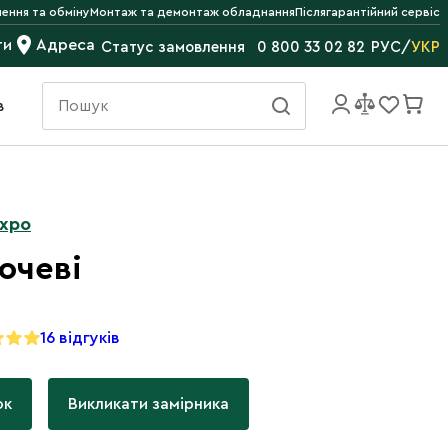
ення та обміну
Монтаж та демонтаж обладнання
Післягарантійний сервіс
ти
Адреса
РУС
/
УКР
Статус замовлення
0 800 33 02 82
в
Expo
очеві
16 відгуків
ок
Викликати замірника