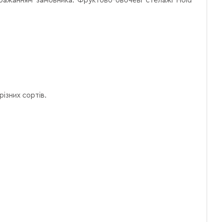
бажанням замовника. Фруктово-овочеві стелажі Hold
ізних сортів.