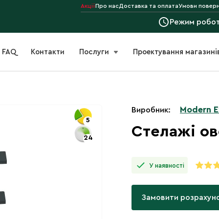
Акції
Про нас
Доставка та оплата
Умови поверн
Режим робо
FAQ
Контакти
Послуги
Проектування магазині
Modern 
Виробник:
5
Стелажі ов
24
У наявності
Замовити розрахун