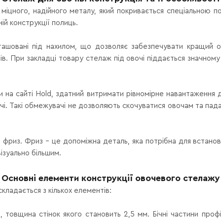
з міцного, надійного металу, який покривається спеціальною
ій конструкції полиць.
ашовані під нахилом, що дозволяє забезпечувати кращий ог
в. При закладці товару стелаж під овочі піддається значному
 на сайті Hold, здатний витримати рівномірне навантаження до
ачі. Такі обмежувачі не дозволяють скочуватися овочам та пад
и фриз. Фриз – це допоміжна деталь, яка потрібна для встано
ізуально більшим.
Основні елементи конструкції овочевого стелажу
кладається з кількох елементів:
, товщина стінок якого становить 2,5 мм. Бічні частини проф