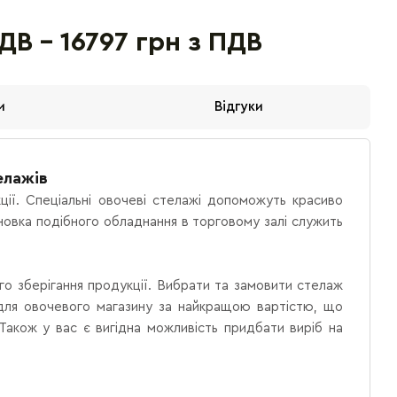
ПДВ - 16797 грн з ПДВ
и
Відгуки
елажів
кції. Спеціальні овочеві стелажі допоможуть красиво
новка подібного обладнання в торговому залі служить
го зберігання продукції. Вибрати та замовити стелаж
в для овочевого магазину за найкращою вартістю, що
 Також у вас є вигідна можливість придбати виріб на