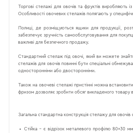
Торгові стелажі для овочів та фруктів виробляють і
Особливості овочевих стелажів полягають у специфічн
Полиці, де розміщуються ящики для продукції, розт
забезпечує зручність самообслуговування для покупці
важливі для безпечного продажу.
Стандартний стелаж під овочі, який ви можете знайти
стелажів для овочів повинні бути спеціальні обмежув
односторонніми або двосторонніми.
Також на овочеві стелажі пристінні можна встановит
фризом дозволяє зробити обсяг викладеного товару в
Загальна стандартна конструкція стелажу для овочів с
Стійка – є відрізок металевого профілю 80×30 мм