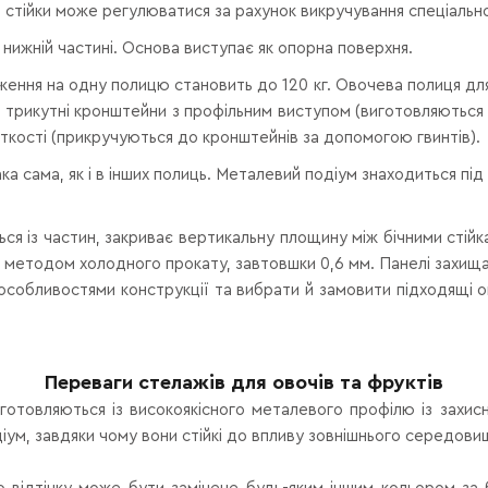
а стійки може регулюватися за рахунок викручування спеціально
 нижній частині. Основа виступає як опорна поверхня.
ення на одну полицю становить до 120 кг. Овочева полиця для
чні трикутні кронштейни з профільним виступом (виготовляютьс
рсткості (прикручуються до кронштейнів за допомогою гвинтів).
а сама, як і в інших полиць. Металевий подіум знаходиться під 
ься із частин, закриває вертикальну площину між бічними стій
лі методом холодного прокату, завтовшки 0,6 мм. Панелі захищ
бливостями конструкції та вибрати й замовити підходящі ово
Переваги стелажів для овочів та фруктів
виготовляються із високоякісного металевого профілю із зах
одіум, завдяки чому вони стійкі до впливу зовнішнього середов