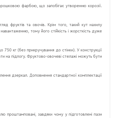
 порошковою фарбою, що запобігає утворенню корозії.
ляд фруктів та овочів. Крім того, такий кут нахилу
 навантаженню, тому його стійкість і жорсткість дуже
 750 кг (без прикручування до стінки). У конструкції
ати на підлогу. Фруктово-овочеві стелажі можуть бути
влення дзеркал. Доповнення стандартної комплектації
ілю проштамповані, завдяки чому у підготовлені пази