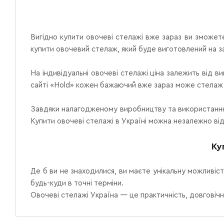
Вигідно купити овочеві стелажі вже зараз ви зможете
купити овочевий стелаж, який буде виготовлений на 
На індивідуальні овочеві стелажі ціна залежить від в
сайті «Hold» кожен бажаючий вже зараз може стелаж дл
Завдяки налагодженому виробництву та використанню я
Купити овочеві стелажі в Україні можна незалежно ві
Ку
Де б ви не знаходилися, ви маєте унікальну можливіс
будь-куди в точні терміни.
Овочеві стелажі Україна — це практичність, довговічні