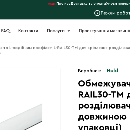
Акції
Про нас
Доставка та оплата
Умови поверн
Режим робо
FAQ
Контакти
Послуги
Проектування магазині
ч з L-подібним профілем L-RAIL30-TM для кріплення розділювач
)
Hold
Виробник:
Обмежувач 
RAIL30-TM 
розділювач
довжиною 1
упаковці)