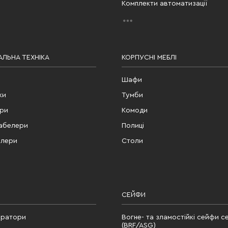
Комплекти автоматизації
ЛЬНА ТЕХНІКА
КОРПУСНІ МЕБЛІ
Шафи
ки
Тумби
ери
Комоди
табелери
Полиці
елери
Столи
СЕЙФИ
ератори
Вогне- та зламостійкі сейфи се
(BRF/ASG)