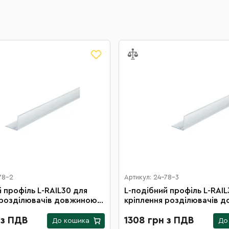
78-2
Артикул: 24-78-3
ль L-RAIL30 для
L-подібний профіль L-RAIL30 для
 розділювачів довжиною
кріплення розділювачів 
0 шт. в упаковці)
1330 мм (10 шт. в упаковці
 з ПДВ
1308 грн з ПДВ
До кошика
До