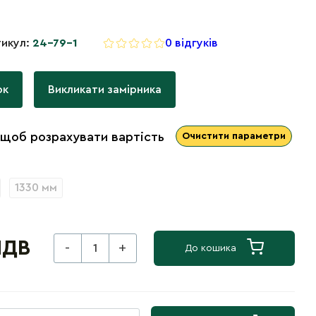
икул:
24-79-1
0 відгуків
ок
Викликати замірника
 щоб розрахувати вартість
Очистити параметри
1330 мм
ПДВ
-
+
До кошика