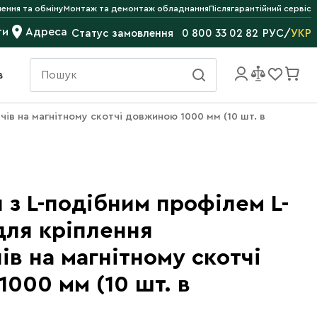
ення та обміну
Монтаж та демонтаж обладнання
Післягарантійний сервіс
ти
Адреса
РУС
/
УКР
Статус замовлення
0 800 33 02 82
в
ів на магнітному скотчі довжиною 1000 мм (10 шт. в
з L-подібним профілем L-
для кріплення
ів на магнітному скотчі
000 мм (10 шт. в