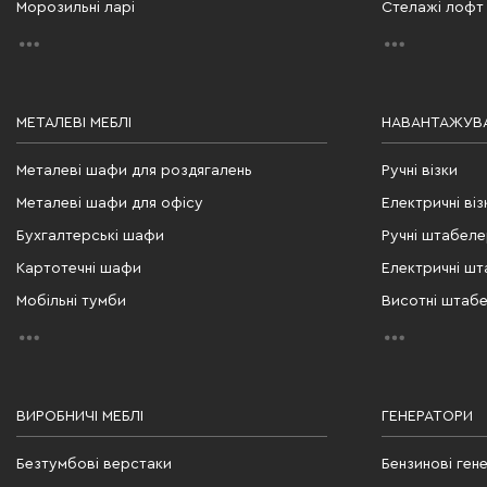
Морозильні ларі
Стелажі лофт
МЕТАЛЕВІ МЕБЛІ
НАВАНТАЖУВА
Металеві шафи для роздягалень
Ручні візки
Металеві шафи для офісу
Електричні віз
Бухгалтерські шафи
Ручні штабел
Картотечні шафи
Електричні ш
Мобільні тумби
Висотні штаб
ВИРОБНИЧІ МЕБЛІ
ГЕНЕРАТОРИ
Безтумбові верстаки
Бензинові ген