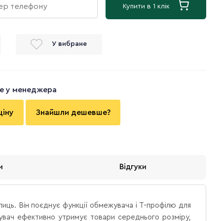
Купити в 1 клік
У вибране
те у менеджера
ціну
Знайшли дешевше?
и
Відгуки
лиць. Він поєднує функції обмежувача і Т-профілю для
ежувач ефективно утримує товари середнього розміру,