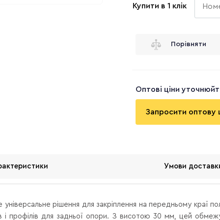
Купити в 1 клік
Порівняти
Оптові ціни уточнюй
Запросити оптову 
рактеристики
Умови доставк
 універсальне рішення для закріплення на передньому краї по
ів і профілів для задньої опори. З висотою 30 мм, цей обм