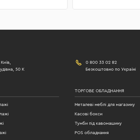
 Київ,
0 800 33 02 82
дівна, 50 К
Безкоштовно по Україні
ТОРГОВЕ ОБЛАДНАННЯ
лажі
Металеві меблі для магазину
лажі
Касові бокси
жі
Тумби під кавомашину
ажі
POS обладнання