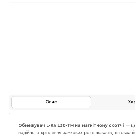
Опис
Ха
Обмежувач L-RAIL30-TM на магнітному скотчі
— це
надійного кріплення замкових розділювачів, штовхач