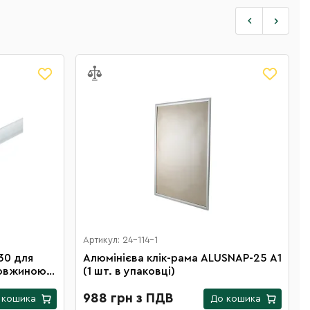
Артикул: 24-114-1
Алюмінієва клік-рама ALUSNAP-25 А1
довжиною
(1 шт. в упаковці)
)
988 грн з ПДВ
 кошика
До кошика