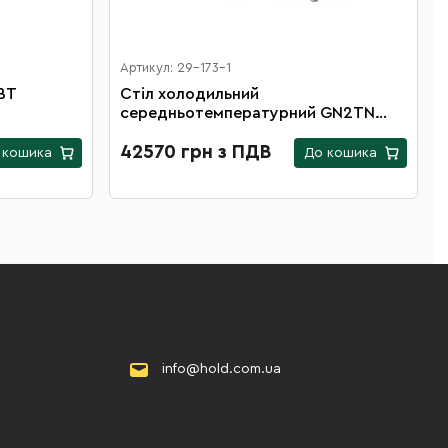
Артикул: 29-173-1
ВТ
Стіл холодильний
середньотемпературний GN2TN
Gooder
42570 грн з ПДВ
 кошика
До кошика
info@hold.com.ua