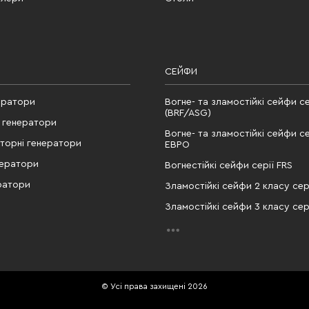
СЕЙФИ
ератори
Вогне- та зламостійкі сейфи се
(BRF/ASG)
 генератори
Вогне- та зламостійкі сейфи се
рторні генератори
ЕВРО
нератори
Вогнестійкі сейфи серії FRS
ратори
Зламостійкі сейфи 2 класу сері
Зламостійкі сейфи 3 класу сері
© Усі права захищені 2026