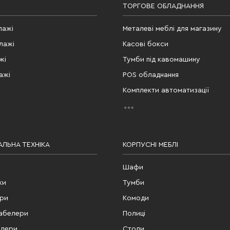
ТОРГОВЕ ОБЛАДНАННЯ
лажі
Металеві меблі для магазину
лажі
Касові бокси
жі
Тумби під кавомашину
ажі
POS обладнання
Комплекти автоматизації
ЛЬНА ТЕХНІКА
КОРПУСНІ МЕБЛІ
Шафи
ки
Тумби
ери
Комоди
табелери
Полиці
елери
Столи