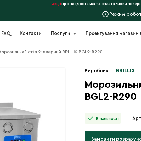
Акції
Про нас
Доставка та оплата
Умови поверн
Режим робо
FAQ
Контакти
Послуги
Проектування магазині
Морозильний стіл 2-дверний BRILLIS BGL2-R290
BRILLIS
Виробник:
Морозильни
BGL2-R290
Арт
В наявності
Замовити розрахун