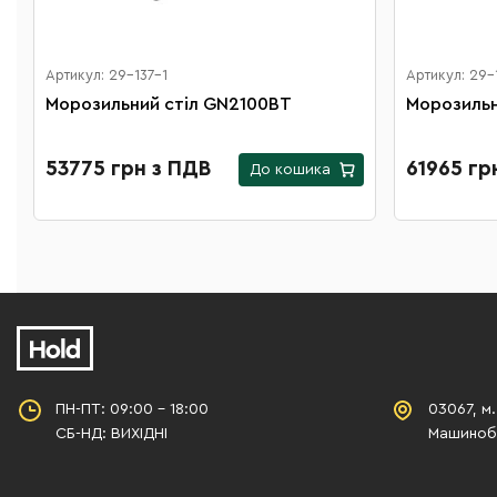
Артикул: 29-137-1
Артикул: 29-
Морозильний стіл GN2100ВТ
Морозильн
53775 грн з ПДВ
61965 гр
До кошика
ПН-ПТ: 09:00 - 18:00
03067, м.
СБ-НД: ВИХІДНІ
Машинобу