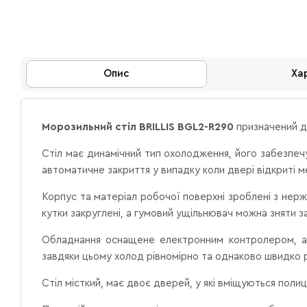
Опис
Ха
Морозильний стіл BRILLIS BGL2-R290
призначений д
Стіл має динамічний тип охолодження, його забезпеч
автоматичне закриття у випадку коли двері відкриті 
Корпус та матеріал робочої поверхні зроблені з нержав
кутки закруглені, а гумовий ущільнювач можна зняти з
Обладнання оснащене електронним контролером, ав
завдяки цьому холод рівномірно та однаково швидко 
Стіл місткий, має двоє дверей, у які вміщуються поли