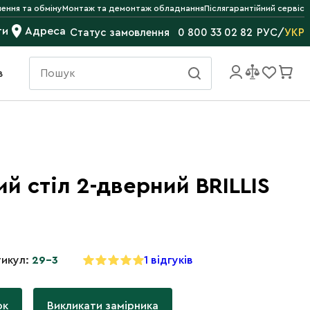
ення та обміну
Монтаж та демонтаж обладнання
Післягарантійний сервіс
ти
Адреса
РУС
/
УКР
Статус замовлення
0 800 33 02 82
в
й стіл 2-дверний BRILLIS
икул:
29-3
1 відгуків
ок
Викликати замірника