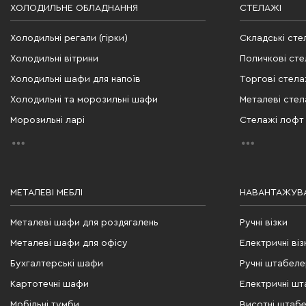
ХОЛОДИЛЬНЕ ОБЛАДНАННЯ
СТЕЛАЖІ
Холодильні регали (гірки)
Складські сте
Холодильні вітрини
Поличкові сте
Холодильні шафи для напоїв
Торгові стела
Холодильні та морозильні шафи
Металеві стел
Морозильні ларі
Стелажі лофт
МЕТАЛЕВІ МЕБЛІ
НАВАНТАЖУВА
Металеві шафи для роздягалень
Ручні візки
Металеві шафи для офісу
Електричні віз
Бухгалтерські шафи
Ручні штабел
Картотечні шафи
Електричні ш
Мобільні тумби
Висотні штаб