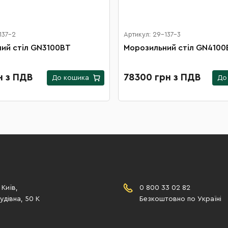
137-2
Артикул: 29-137-3
ий стіл GN3100ВТ
Морозильний стіл GN4100
н з ПДВ
78300 грн з ПДВ
До кошика
До
 Київ,
0 800 33 02 82
дівна, 50 К
Безкоштовно по Україні