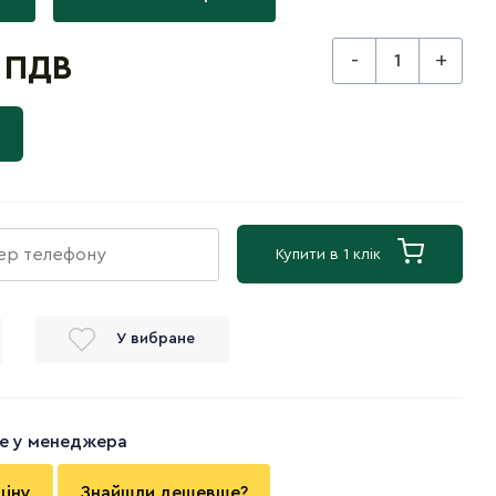
-
+
з ПДВ
Купити в 1 клік
У вибране
те у менеджера
ціну
Знайшли дешевше?