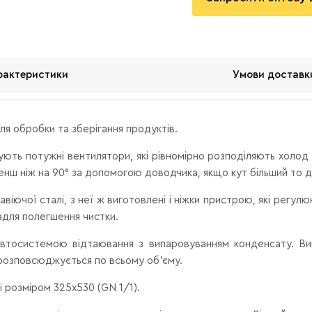
рактеристики
Умови доставк
ля обробки та зберігання продуктів.
ують потужні вентилятори, які рівномірно розподіляють холод 
менш ніж на 90° за допомогою доводчика, якщо кут більший то д
іючої сталі, з неї ж виготовлені і ніжки пристрою, які регулюю
адля полегшення чистки.
тосистемою відтаювання з випаровуванням конденсату. Вип
розповсюджується по всьому об'єму.
ці розміром 325х530 (GN 1/1).