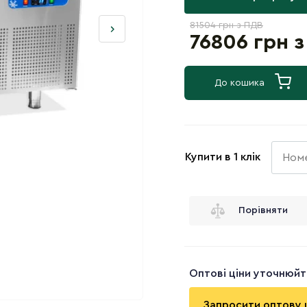
81504 грн з ПДВ
76806 грн 
До кошика
Купити в 1 клік
Порівняти
Оптові ціни уточнюй
Запросити оптову 