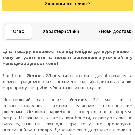
Знайшли дешевше?
Опис
Характеристики
Умови доставки
Ціна товару корелюється відповідно до курсу валют,
тому актуальність на момент замовлення уточнюйте у
менеджера додатково!
Лар бонет
Germes 2.1
ідеально підходить для зберігання та
демонстрації морозива, пельменів, напівфабрикатів, овочів,
морепродуктів, риби, м'яса та інших продуктів.
Морозильний лар бонет
Germes 2.1
має низьке
енергоспоживання завдяки сучасним технологічним
рішенням.
Декілька ларів-бонет посеред площі формує
острів.
Магазини, що мають ларі-бонети, отримують більше
виручку, ніж інші заклади, при тому, що пропонують
ідентичний вид товару.
Двосхиле скло дозволяє відкривати