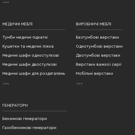
МЕДИЧНІ МЕБЛІ
ВИРОБНИЧІ МЕБЛІ
Тумби медичні підкатні
Безтумбові верстаки
Кушетки та медичні ліжка
Однотумбові верстаки
Медичні шафи одностулкові
Двотумбові верстаки
Медичні шафи двостулкові
Верстаки важкої серії
Медичні шафи для роздягалень
Мобільні верстаки
ГЕНЕРАТОРИ
Бензинові генератори
Газобензинові генератори