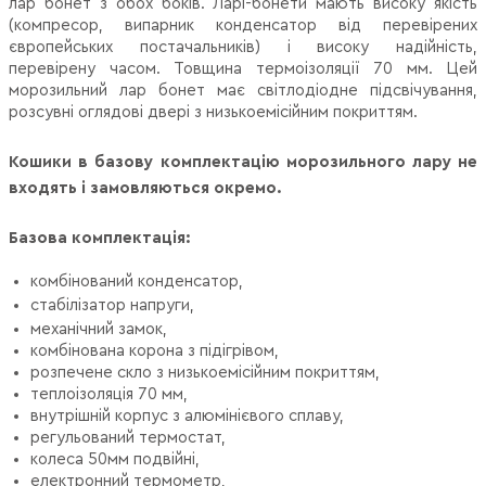
лар бонет з обох боків.
Ларі-бонети мають високу якість
(компресор, випарник конденсатор від перевірених
європейських постачальників) і високу надійність,
перевірену часом.
Товщина термоізоляції 70 мм.
Цей
морозильний лар бонет має світлодіодне підсвічування,
розсувні оглядові двері з низькоемісійним покриттям.
Кошики в базову комплектацію морозильного лару не
входять і замовляються окремо.
Базова комплектація:
комбінований конденсатор,
стабілізатор напруги,
механічний замок,
комбінована корона з підігрівом,
розпечене скло з низькоемісійним покриттям,
теплоізоляція 70 мм,
внутрішній корпус з алюмінієвого сплаву,
регульований термостат,
колеса 50мм подвійні,
електронний термометр,