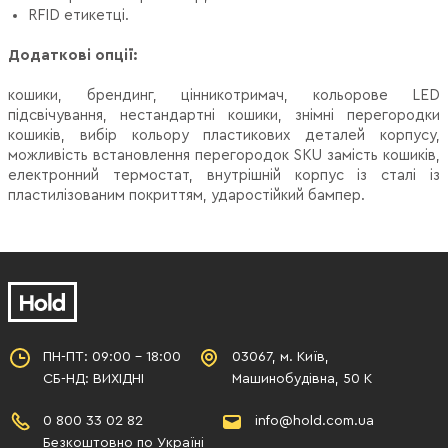
RFID етикетці.
Додаткові опції:
кошики, брендинг, цінникотримач, кольорове LED
підсвічування, нестандартні кошики, знімні перегородки
кошиків, вибір кольору пластикових деталей корпусу,
можливість встановлення перегородок SKU замість кошиків,
електронний термостат, внутрішній корпус із сталі із
пластилізованим покриттям, ударостійкий бампер.
ПН-ПТ: 09:00 - 18:00
03067, м. Київ,
СБ-НД: ВИХІДНІ
Машинобудівна, 50 К
0 800 33 02 82
info@hold.com.ua
Безкоштовно по Україні