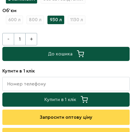
Об'єм
600 л
800 л
930 л
1130 л
-
+
До кошика
Купити в 1 клік
Купити в 1 клік
Запросити оптову ціну