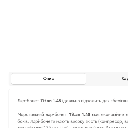
Опис
Ха
Лар-бонет
Titan 1.45
ідеально підходить для зберіган
Морозильний лар-бонет
Titan 1.45
має економічне 
боків.
Ларі-бонети мають високу якість (компресор, в