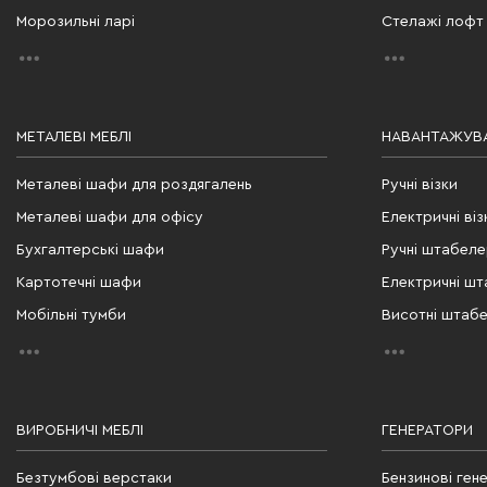
Морозильні ларі
Стелажі лофт
МЕТАЛЕВІ МЕБЛІ
НАВАНТАЖУВА
Металеві шафи для роздягалень
Ручні візки
Металеві шафи для офісу
Електричні віз
Бухгалтерські шафи
Ручні штабел
Картотечні шафи
Електричні ш
Мобільні тумби
Висотні штаб
ВИРОБНИЧІ МЕБЛІ
ГЕНЕРАТОРИ
Безтумбові верстаки
Бензинові ген