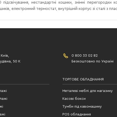
 підсвічування, нестандартні кошики, знімні перегородки к
иків, електронний термостат, внутрішній корпус зі сталі з пл
 Київ,
0 800 33 02 82
дівна, 50 К
Безкоштовно по Україні
ТОРГОВЕ ОБЛАДНАННЯ
лажі
Металеві меблі для магазину
лажі
Касові бокси
жі
Тумби під кавомашину
ажі
POS обладнання