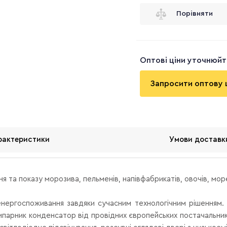
Порівняти
Оптові ціни уточнюй
Запросити оптову 
рактеристики
Умови доставк
ня та показу морозива, пельменів, напівфабрикатів, овочів, мор
енергоспоживання завдяки сучасним технологічним рішенням.
ипарник конденсатор від провідних європейських постачальникі