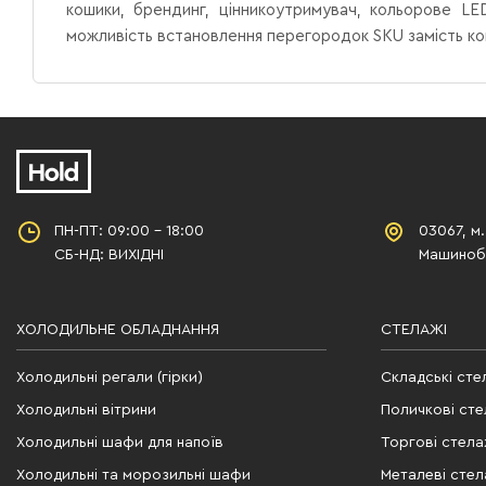
кошики, брендинг, цінникоутримувач, кольорове LED
можливість встановлення перегородок SKU замість кош
ПН-ПТ: 09:00 - 18:00
03067, м.
СБ-НД: ВИХІДНІ
Машинобу
ХОЛОДИЛЬНЕ ОБЛАДНАННЯ
СТЕЛАЖІ
Холодильні регали (гірки)
Складські сте
Холодильні вітрини
Поличкові сте
Холодильні шафи для напоїв
Торгові стела
Холодильні та морозильні шафи
Металеві стел