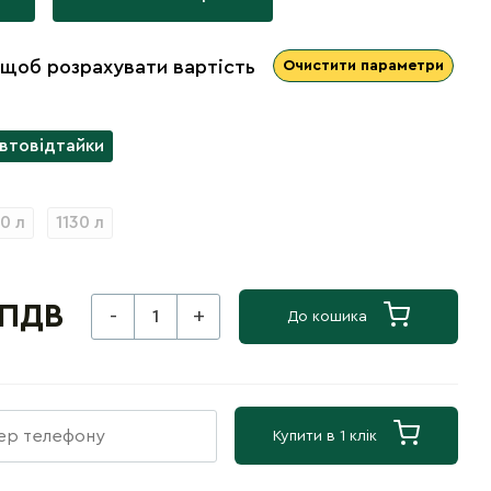
 щоб розрахувати вартість
Очистити параметри
автовідтайки
0 л
1130 л
 ПДВ
-
+
До кошика
Купити в 1 клік