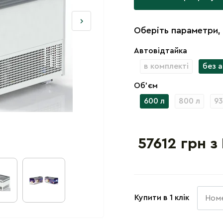
Оберіть параметри,
Автовідтайка
в комплекті
без 
Об'єм
600 л
800 л
93
57612 грн з
Купити в 1 клік