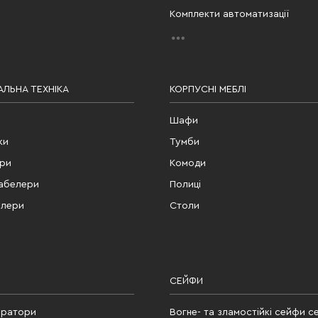
Комплекти автоматизації
ЛЬНА ТЕХНІКА
КОРПУСНІ МЕБЛІ
Шафи
ки
Тумби
ери
Комоди
табелери
Полиці
елери
Столи
СЕЙФИ
ератори
Вогне- та зламостійкі сейфи се