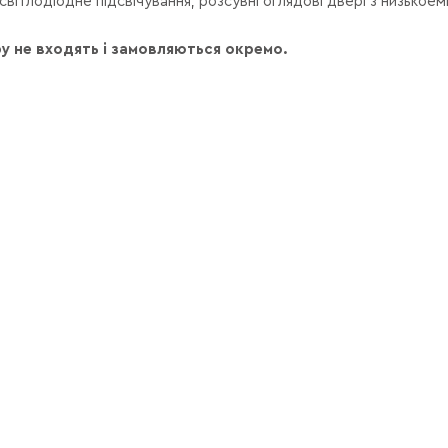
ітлодіодне підсвічування, розсувні оглядові двері з низькоем
у не входять і замовляються окремо.