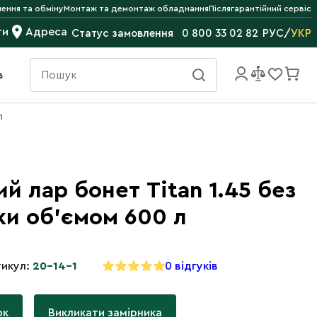
ення та обміну
Монтаж та демонтаж обладнання
Післягарантійний сервіс
ти
Адреса
РУС
/
УКР
Статус замовлення
0 800 33 02 82
в
л
й лар бонет Titan 1.45 без
ки об'ємом 600 л
икул:
20-14-1
0 відгуків
ок
Викликати замірника