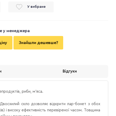
У вибране
те у менеджера
ціну
Знайшли дешевше?
и
Відгуки
епродуктів, риби, м'яса.
Двосхилий скло дозволяє відкрити лар-бонет з обох
в) і високу ефективність перевіреної часом.
Товщина