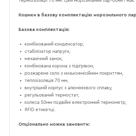
термоізоляції 70 мм.
Цей морозильний лар-бонет має св
Кошики в базову комплектацію морозильного лар
Базова комплектація:
комбінований конденсатор,
стабілізатор напруги,
механічний замок,
комбінована корона з підігрівом,
розжарене скло з низькоемісійним покриттям,
теплоізоляція 70 мм,
внутрішній корпус з алюмінієвого сплаву,
регульований термостат,
колеса 50мм подвійні
електронний термометр,
RFID етикетці.
Опціонально можна замовити: