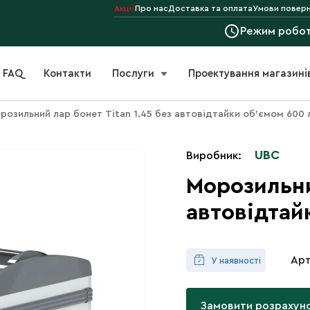
Акції
Про нас
Доставка та оплата
Умови поверн
Режим робо
FAQ
Контакти
Послуги
Проектування магазині
розильний лар бонет Titan 1.45 без автовідтайки об'ємом 600 
UBC
Виробник:
Морозильни
автовідтай
Арт
У наявності
Замовити розрахун