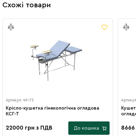
Схожі товари
Артикул: 49-73
Артикул
Крісло-кушетка гінекологічна оглядова
Кушет
КСГ-Т
огляд
22000 грн з ПДВ
8666
До кошика