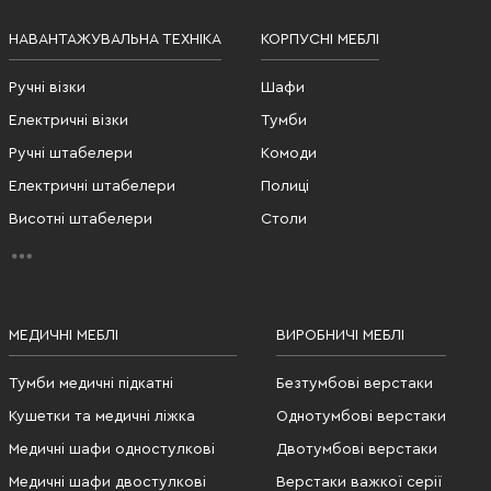
НАВАНТАЖУВАЛЬНА ТЕХНІКА
КОРПУСНІ МЕБЛІ
Ручні візки
Шафи
Електричні візки
Тумби
Ручні штабелери
Комоди
Електричні штабелери
Полиці
Висотні штабелери
Столи
МЕДИЧНІ МЕБЛІ
ВИРОБНИЧІ МЕБЛІ
Тумби медичні підкатні
Безтумбові верстаки
Кушетки та медичні ліжка
Однотумбові верстаки
Медичні шафи одностулкові
Двотумбові верстаки
Медичні шафи двостулкові
Верстаки важкої серії