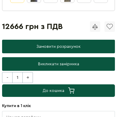
12666 грн з ПДВ
Замовити розрахунок
Викликати замірника
-
+
До кошика
Купити в 1 клік