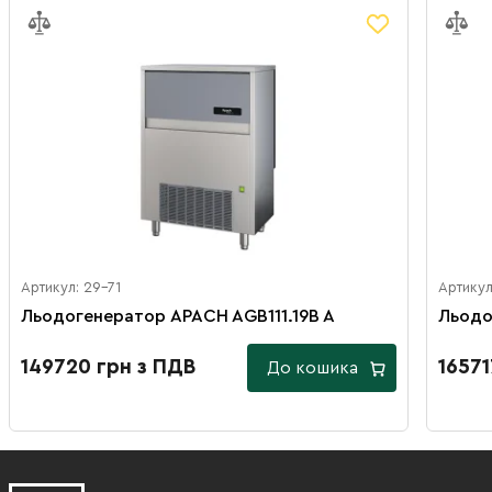
Артикул: 29-71
Артикул
Льодогенератор APACH AGB111.19B A
Льодо
149720 грн з ПДВ
16571
До кошика