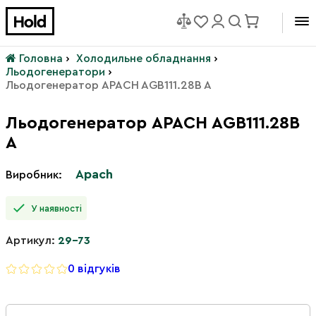
Головна
›
Холодильне обладнання
›
Льодогенератори
›
Льодогенератор APACH AGB111.28B A
Льодогенератор APACH AGB111.28B
A
Apach
Виробник:
У наявності
Артикул:
29-73
0 відгуків