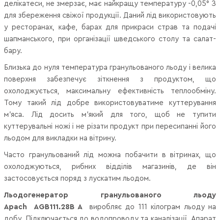
делікатеси, не змерзає, має найкращу температуру -0,05° З
для збереження свіжої продукції. Даний лід використовують
у ресторанах, кафе, барах для прикраси страв та подачі
шапманського, при організації шведського столу та салат-
бару.
Близька до нуля температура гранульованого льоду і велика
поверхня забезпечує зіткнення з продуктом, що
охолоджується, максимальну ефективність теплообміну.
Тому такий лід добре використовуватиме куттерування
м'яса. Лід досить м'який для того, щоб не тупити
куттерувальні ножі і не різати продукт при пересипанні його
льодом для викладки на вітрину.
Часто гранульований лід можна побачити в вітринах, що
охолоджуються, рибних відділів магазинів, де він
застосовується поряд з лускатим льодом.
Льодогенератор гранульованого льоду
Apach AGB111.28B A
виробляє до 111 кілограм льоду на
добу. Підключається до водопроводу та каналізації. Апарат