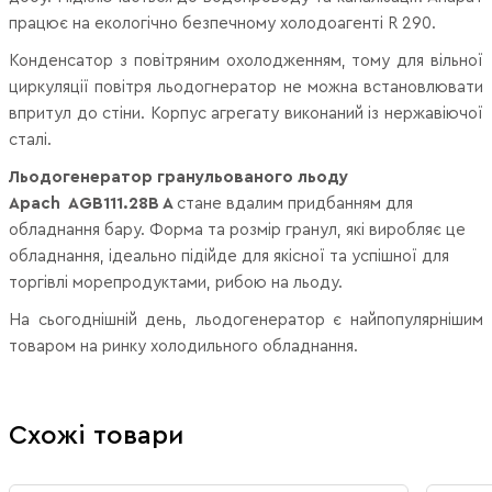
працює на екологічно безпечному холодоагенті R 290.
Конденсатор з повітряним охолодженням, тому для вільної
циркуляції повітря льодогнератор не можна встановлювати
впритул до стіни. Корпус агрегату виконаний із нержавіючої
сталі.
Льодогенератор гранульованого льоду
Apach AGB111.28B A
стане вдалим придбанням для
обладнання бару. Форма та розмір гранул, які виробляє це
обладнання, ідеально підійде для якісної та успішної для
торгівлі морепродуктами, рибою на льоду.
На сьогоднішній день, льодогенератор є найпопулярнішим
товаром на ринку холодильного обладнання.
Схожі товари