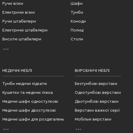
Ручні візки
Шафи
Електричні візки
Тумби
Ручні штабелери
Комоди
Електричні штабелери
Полиці
Висотні штабелери
Столи
МЕДИЧНІ МЕБЛІ
ВИРОБНИЧІ МЕБЛІ
Тумби медичні підкатні
Безтумбові верстаки
Кушетки та медичні ліжка
Однотумбові верстаки
Медичні шафи одностулкові
Двотумбові верстаки
Медичні шафи двостулкові
Верстаки важкої серії
Медичні шафи для роздягалень
Мобільні верстаки