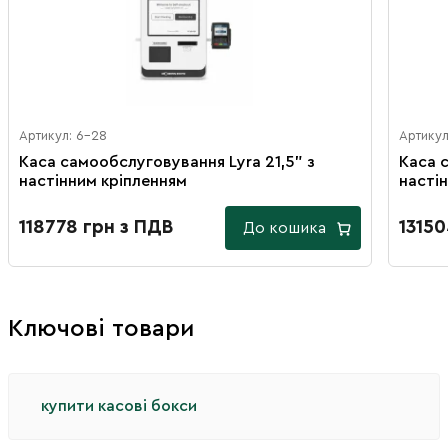
Артикул: 6-28
Артикул
Каса самообслуговування Lyra 21,5" з
Каса 
настінним кріпленням
насті
118778 грн з ПДВ
13150
До кошика
Ключові товари
купити касові бокси