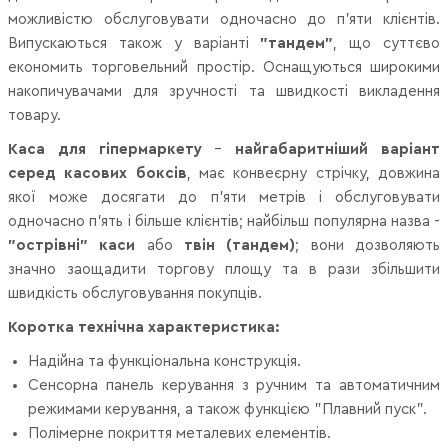
можливістю обслуговувати одночасно до п'яти клієнтів.
Випускаються також у варіанті
"тандем"
, що суттєво
економить торговельний простір. Оснащуються широкими
накопичувачами для зручності та швидкості викладення
товару.
Каса для гіпермаркету
-
найгабаритніший варіант
серед касових боксів
, має конвеєрну стрічку, довжина
якої може досягати до п'яти метрів і обслуговувати
одночасно п'ять і більше клієнтів; найбільш популярна назва -
"острівні" каси
або
твін (тандем)
; вони дозволяють
значно заощадити торгову площу та в рази збільшити
швидкість обслуговування покупців.
Коротка технічна характеристика:
Надійна та функціональна конструкція.
Сенсорна панель керування з ручним та автоматичним
режимами керування, а також функцією "Плавний пуск".
Полімерне покриття металевих елементів.