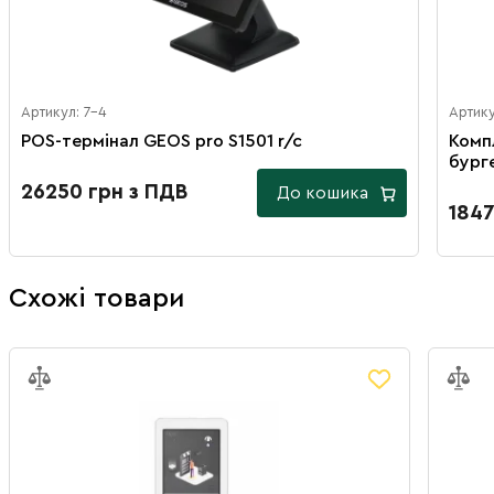
Артикул: 7-4
Артику
POS-термінал GEOS pro S1501 r/c
Компл
бург
26250 грн з ПДВ
До кошика
1847
Схожі товари