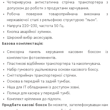
Чотириярусна антистатична стрічка транспортера з
допуском до роботи з продуктами харчування.
Робоча поверхня товароприймача виконана з
нержавіючої сталі з рельєфною структурою "льон".
Напруга 220-230, частота 50 Гц.
Кнопка аварійної зупинки.
Широкий вибір аксесуарів.
Базова комплектація:
Сенсорна панель керування касовим боксом із
комплектом фотоелементів.
Пластикові відбійники транспортера та накопичувача.
Набір гумового ущільнювача основи касового боксу.
Сміттєприймач транспортерної стрічки.
Основа в передній та задній тумбах.
Ніша для IT обладнання із доступом зовні.
Полиця для касира у передній тумбі.
Комплект кріплення до підлоги.
Придбати касові бокси
Ви можете, зателефонувавши нам