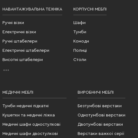
НАВАНТАЖУВАЛЬНА ТЕХНІКА
КОРПУСНІ МЕБЛІ
Ручні візки
Шафи
Електричні візки
Тумби
Ручні штабелери
Комоди
Електричні штабелери
Полиці
Висотні штабелери
Столи
МЕДИЧНІ МЕБЛІ
ВИРОБНИЧІ МЕБЛІ
Тумби медичні підкатні
Безтумбові верстаки
Кушетки та медичні ліжка
Однотумбові верстаки
Медичні шафи одностулкові
Двотумбові верстаки
Медичні шафи двостулкові
Верстаки важкої серії