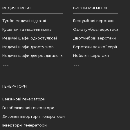
МЕДИЧНІ МЕБЛІ
ВИРОБНИЧІ МЕБЛІ
Тумби медичні підкатні
Безтумбові верстаки
Кушетки та медичні ліжка
Однотумбові верстаки
Медичні шафи одностулкові
Двотумбові верстаки
Медичні шафи двостулкові
Верстаки важкої серії
Медичні шафи для роздягалень
Мобільні верстаки
ГЕНЕРАТОРИ
Бензинові генератори
Газобензинові генератори
Дизельні інверторні генератори
Інверторні генератори