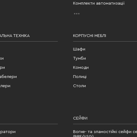
Комплекти автоматизації
ЛЬНА ТЕХНІКА
КОРПУСНІ МЕБЛІ
Шафи
ки
Тумби
ери
Комоди
табелери
Полиці
елери
Столи
СЕЙФИ
ератори
Вогне- та зламостійкі сейфи се
(BRF/ASG)