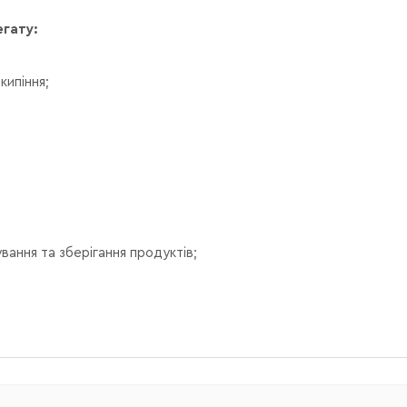
гату:
кипіння;
ання та зберігання продуктів;