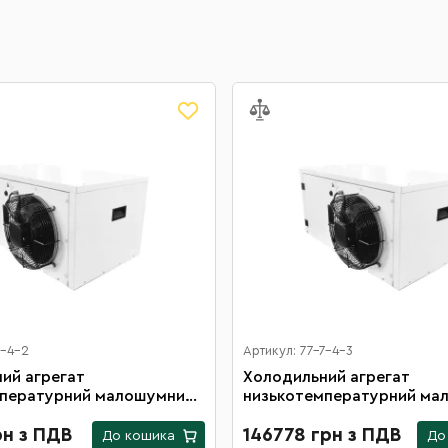
7-4-2
Артикул: 77-7-4-3
ий агрегат
Холодильний агрегат
мпературний малошумний
низькотемпературний ма
ТL19(RS)
рн з ПДВ
146778 грн з ПДВ
До кошика
До