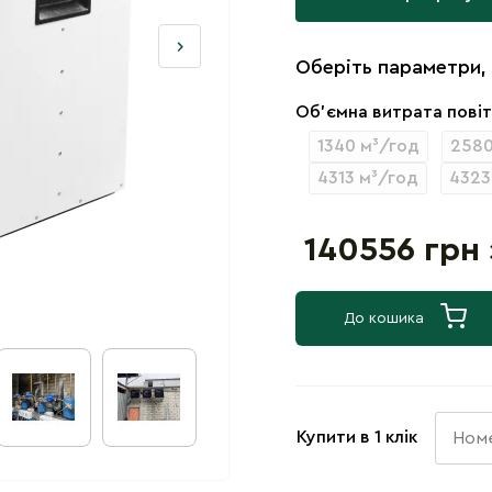
Оберіть параметри,
Об’ємна витрата пові
1340 м³/год
2580
4313 м³/год
4323
140556 грн
До кошика
Купити в 1 клік