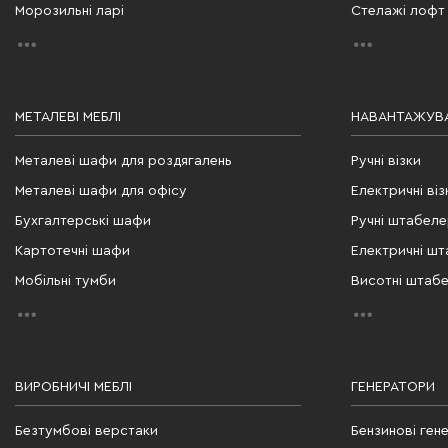
Морозильні ларі
Стелажі лофт
МЕТАЛЕВІ МЕБЛІ
НАВАНТАЖУВА
Металеві шафи для роздягалень
Ручні візки
Металеві шафи для офісу
Електричні віз
Бухгалтерські шафи
Ручні штабел
Картотечні шафи
Електричні ш
Мобільні тумби
Висотні штаб
ВИРОБНИЧІ МЕБЛІ
ГЕНЕРАТОРИ
Безтумбові верстаки
Бензинові ген