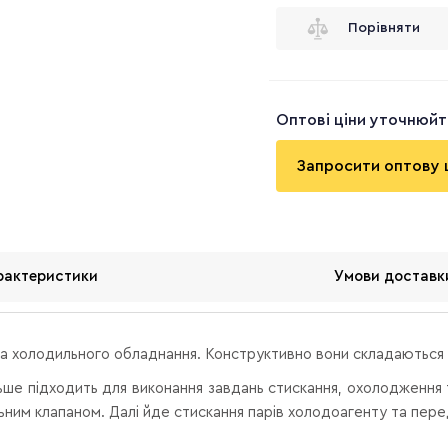
Порівняти
Оптові ціни уточнюй
Запросити оптову 
рактеристики
Умови доставк
а холодильного обладнання. Конструктивно вони складаються
ьше підходить для виконання завдань стискання, охолодження т
ним клапаном. Далі йде стискання парів холодоагенту та пере