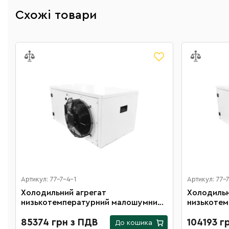
Схожі товари
Артикул: 77-7-4-1
Артикул: 77-
Холодильний агрегат
Холодильн
низькотемпературний малошумний
низькоте
ТL07(RS)
ТL14(RS)
85374 грн з ПДВ
104193 г
До кошика