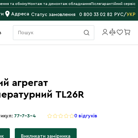
ення та обміну
Монтаж та демонтаж обладнання
Післягарантійний сервіс
ти
Адреса
РУС
/
УКР
Статус замовлення
0 800 33 02 82
в
й агрегат
пературний ТL26R
икул:
77-7-3-4
0 відгуків
ок
Викликати замірника