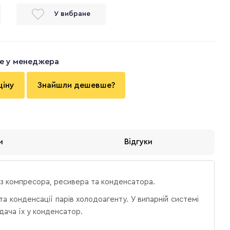
У вибране
те у менеджера
ціну
Знайшли дешевше?
и
Відгуки
 з компресора, ресивера та конденсатора.
а конденсації парів холодоагенту. У випарній системі
дача їх у конденсатор.