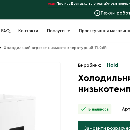
Акції
Про нас
Доставка та оплата
Умови поверн
Режим робо
FAQ
Контакти
Послуги
Проектування магазині
›
Холодильний агрегат низькотемпературний ТL26R
Hold
Виробник:
Холодильни
низькотем
Арт
В наявності
Замовити розрахун