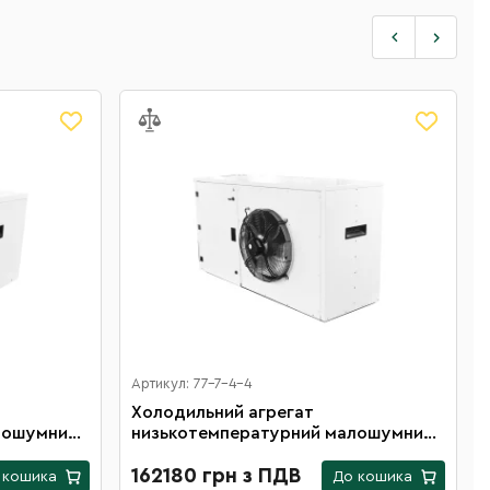
Артикул: 77-7-4-4
Холодильний агрегат
лошумний
низькотемпературний малошумний
ТL26(RS)
162180 грн з ПДВ
 кошика
До кошика