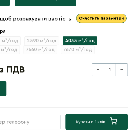
 щоб розрахувати вартість
Очистити параметри
тря
 м³/год
2590 м³/год
4035 м³/год
 м³/год
7660 м³/год
7670 м³/год
 з ПДВ
-
+
Купити в 1 клік