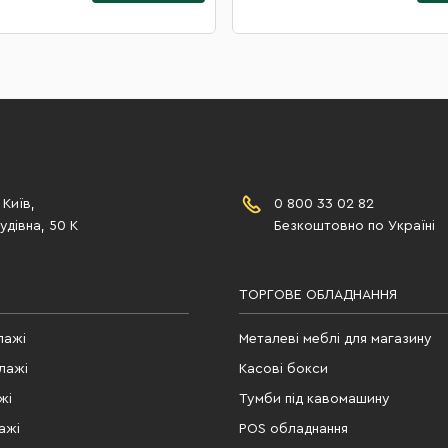
 Київ,
0 800 33 02 82
дівна, 50 К
Безкоштовно по Україні
ТОРГОВЕ ОБЛАДНАННЯ
лажі
Металеві меблі для магазину
лажі
Касові бокси
жі
Тумби під кавомашину
ажі
POS обладнання