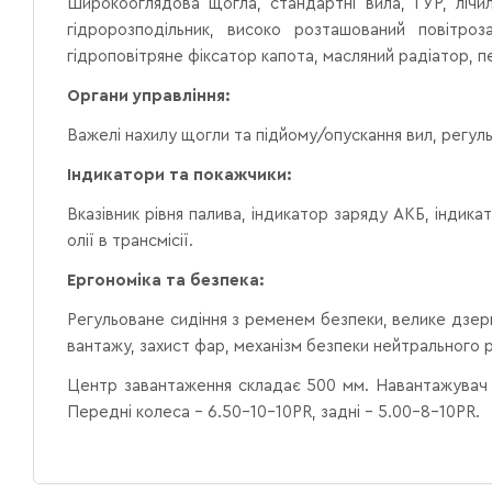
Широкооглядова щогла, стандартні вила, ГУР, лічил
гідророзподільник, високо розташований повітроз
гідроповітряне фіксатор капота, масляний радіатор, п
Органи управління:
Важелі нахилу щогли та підйому/опускання вил, регул
Індикатори та покажчики:
Вказівник рівня палива, індикатор заряду АКБ, інди
олії в трансмісії.
Ергономіка та безпека:
Регульоване сидіння з ременем безпеки, велике дзерк
вантажу, захист фар, механізм безпеки нейтрального р
Центр завантаження складає 500 мм. Навантажувач 
Передні колеса – 6.50-10-10PR, задні – 5.00-8-10PR.