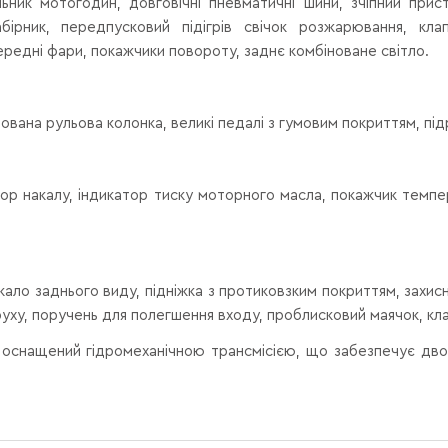
ьник мотогодин, довговічні пневматичні шини, зчіпний прист
абірник, передпусковий підігрів свічок розжарювання, кл
ередні фари, покажчики повороту, заднє комбіноване світло.
ьована рульова колонка, великі педалі з гумовим покриттям, пі
катор накалу, індикатор тиску моторного масла, покажчик тем
ало заднього виду, підніжка з протиковзким покриттям, захисн
уху, поручень для полегшення входу, проблисковий маячок, кла
оснащений гідромеханічною трансмісією, що забезпечує двон