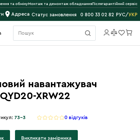
ення та обміну
Монтаж та демонтаж обладнання
Післягарантійний сервіс
ти
Адреса
РУС
/
УКР
Статус замовлення
0 800 33 02 82
в
новий навантажувач
PQYD20-XRW22
икул:
73-3
0 відгуків
ок
Викликати замірника