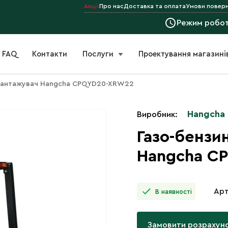
Акції
Про нас
Доставка та оплата
Умови поверн
Режим робо
FAQ
Контакти
Послуги
Проектування магазині
авантажувач Hangcha CPQYD20-XRW22
Hangcha
Виробник:
Газо-бензи
Hangcha C
Арт
В наявності
Замовити розрахун