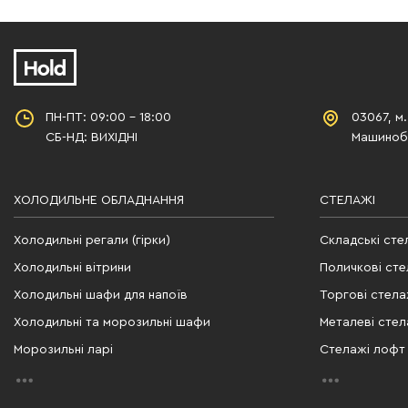
ПН-ПТ: 09:00 - 18:00
03067, м.
СБ-НД: ВИХІДНІ
Машинобу
ХОЛОДИЛЬНЕ ОБЛАДНАННЯ
СТЕЛАЖІ
Холодильні регали (гірки)
Складські сте
Холодильні вітрини
Поличкові сте
Холодильні шафи для напоїв
Торгові стела
Холодильні та морозильні шафи
Металеві стел
Морозильні ларі
Стелажі лофт