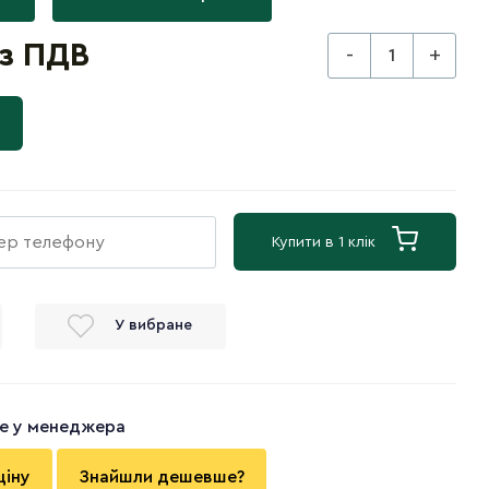
 з ПДВ
-
+
Купити в 1 клік
У вибране
те у менеджера
ціну
Знайшли дешевше?