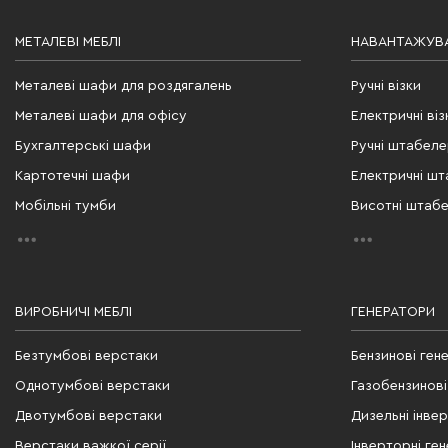
МЕТАЛЕВІ МЕБЛІ
НАВАНТАЖУВА
Металеві шафи для роздягалень
Ручні візки
Металеві шафи для офісу
Електричні віз
Бухгалтерські шафи
Ручні штабел
Картотечні шафи
Електричні ш
Мобільні тумби
Висотні штаб
ВИРОБНИЧІ МЕБЛІ
ГЕНЕРАТОРИ
Безтумбові верстаки
Бензинові ген
Однотумбові верстаки
Газобензинові
Двотумбові верстаки
Дизельні інве
Верстаки важкої серії
Інверторні ге