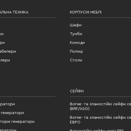
ЛЬНА ТЕХНІКА
КОРПУСНІ МЕБЛІ
Шафи
ки
Тумби
ери
Комоди
табелери
Полиці
елери
Столи
СЕЙФИ
ератори
Вогне- та зламостійкі сейфи се
(BRF/ASG)
 генератори
Вогне- та зламостійкі сейфи се
рторні генератори
ЕВРО
нератори