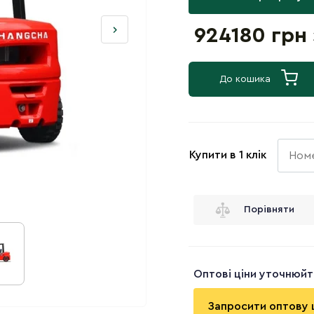
924180 грн
До кошика
Купити в 1 клік
Порівняти
Оптові ціни уточнюй
Запросити оптову 