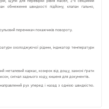
рій, щупи для перевірки рівня масел, 2-х секційний
апан обмеження швидкості підйому, клапан гальмо,
друльовий перемикач покажчиків повороту.
ператури охолоджуючої рідини, індикатор температури
ий металевий каркас, козирок від дощу, захисні ґрати
ксон, сигнал заднього ходу, кишеня для документів.
аправлений рух уперед і назад з однією швидкістю.