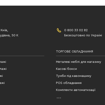
 Київ,
0 800 33 02 82
дівна, 50 К
Безкоштовно по Україні
ТОРГОВЕ ОБЛАДНАННЯ
лажі
Металеві меблі для магазину
лажі
Касові бокси
жі
Тумби під кавомашину
ажі
POS обладнання
Комплекти автоматизації