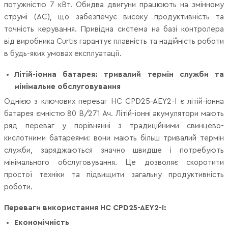
потужністю 7 кВт. Обидва двигуни працюють на змінному
струмі (AC), що забезпечує високу продуктивність та
точність керування. Привідна система на базі контролера
від виробника Curtis гарантує плавність та надійність роботи
в будь-яких умовах експлуатації.
Літій-іонна батарея: тривалий термін служби та
мінімальне обслуговування
Однією з ключових переваг HC CPD25-AEY2-I є літій-іонна
батарея ємністю 80 В/271 Ач. Літій-іонні акумулятори мають
ряд переваг у порівнянні з традиційними свинцево-
кислотними батареями: вони мають більш тривалий термін
служби, заряджаються значно швидше і потребують
мінімального обслуговування. Це дозволяє скоротити
простої техніки та підвищити загальну продуктивність
роботи.
Переваги використання HC CPD25-AEY2-I:
Економічність