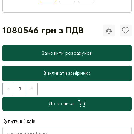
1080546 грн з ПДВ
Замовити розрахунок
Викликати замірника
-
+
До кошика
Купити в 1 клік