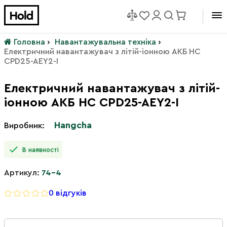
Головна
›
Навантажувальна техніка
›
Електричний навантажувач з літій-іонною АКБ HC
CPD25-AEY2-I
Електричний навантажувач з літій-
іонною АКБ HC CPD25-AEY2-I
Hangcha
Виробник:
В наявності
Артикул:
74-4
0 відгуків