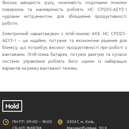
Висока швидкість руху, можливість подолання похилих
поверхонь та маневреність роблять HC CPD25-AEY2-I
чудовим інструментом для збільшення продуктивності
роботи.
Електричний навантажувач з літій-іонною АКБ HC CPD25-
AEY2-I – це надійне, потужне та економічне рішення для
бізнесу, що потребує високої продуктивності при роботі з
вантажами. Літій-іонна батарея, потужні двигуни та сучасні
системи управління роблять його одним із найкращих
варіантів на ринку вантажної техніки.
ПН-ПТ: 09:00 - 18:00
03067, м. Київ,
СБ-НД: ВИХІДНІ
Машинобудівна, 50 К