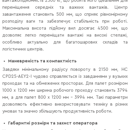
вантажопідйомність 2500 кг, що робить його ідеальним для
переміщення середніх та важких вантажів. Центр
завантаження становить 500 мм, що сприяє рівномірному
розподілу ваги та забезпечує стабільність при роботі.
Максимальна висота підйому вил досягає 4500 мм, що
дозволяє легко переміщати вантажі на високі стелажі,
особливо актуально для багатошарових складів та
логістичних центрів.
Маневреність та компактність
Завдяки мінімальному радіусу повороту в 2150 мм, HC
CPD25-AEY2-I чудово справляється із завданнями у вузьких
проходах та на обмежених просторах. Для палет розміром
1000 х 1200 мм ширина робочого проходу становить 3794
мм, а для палет 800 х 1200 мм – 3994 мм. Такі параметри
дозволяють ефективно використовувати техніку в різних
умовах та значно збільшують продуктивність роботи.
Габаритні розміри та захист оператора