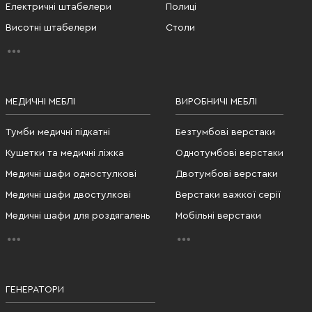
Електричні штабелери
Полиці
Висотні штабелери
Столи
МЕДИЧНІ МЕБЛІ
ВИРОБНИЧІ МЕБЛІ
Тумби медичні підкатні
Безтумбові верстаки
Кушетки та медичні ліжка
Однотумбові верстаки
Медичні шафи одностулкові
Двотумбові верстаки
Медичні шафи двостулкові
Верстаки важкої серії
Медичні шафи для роздягалень
Мобільні верстаки
ГЕНЕРАТОРИ