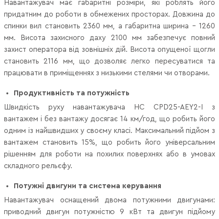
Навантажувач має габаритні розміри, які роблять його
придатним до роботи в обмежених просторах. Довжина до
спинки вил становить 2360 мм, а габаритна ширина – 1260
мм. Висота захисного даху 2100 мм забезпечує повний
захист оператора від зовнішніх дій. Висота опущеної щогли
становить 2116 мм, що дозволяє легко пересуватися та
працювати в приміщеннях з низькими стелями чи отворами.
Продуктивність та потужність
Швидкість руху навантажувача HC CPD25-AEY2-I з
вантажем і без вантажу досягає 14 км/год, що робить його
одним із найшвидших у своєму класі. Максимальний підйом з
вантажем становить 15%, що робить його універсальним
рішенням для роботи на похилих поверхнях або в умовах
складного рельєфу.
Потужні двигуни та система керування
Навантажувач оснащений двома потужними двигунами:
приводний двигун потужністю 9 кВт та двигун підйому