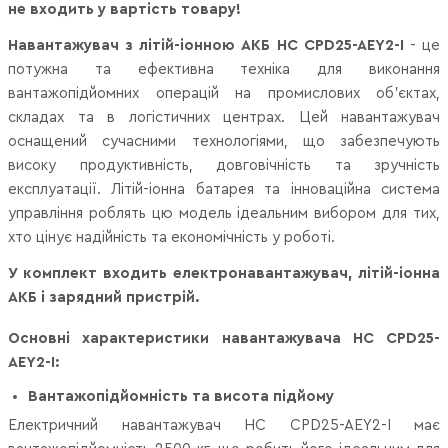
не входить у вартість товару!
Навантажувач з літій-іонною АКБ HC CPD25-AEY2-I
- це
потужна та ефективна техніка для виконання
вантажопідйомних операцій на промислових об'єктах,
складах та в логістичних центрах. Цей навантажувач
оснащений сучасними технологіями, що забезпечують
високу продуктивність, довговічність та зручність
експлуатації. Літій-іонна батарея та інноваційна система
управління роблять цю модель ідеальним вибором для тих,
хто цінує надійність та економічність у роботі.
У комплект входить електронавантажувач, літій-іонна
АКБ і зарядний пристрій.
Основні характеристики навантажувача HC CPD25-
AEY2-I:
Вантажопідйомність та висота підйому
Електричний навантажувач HC CPD25-AEY2-I має