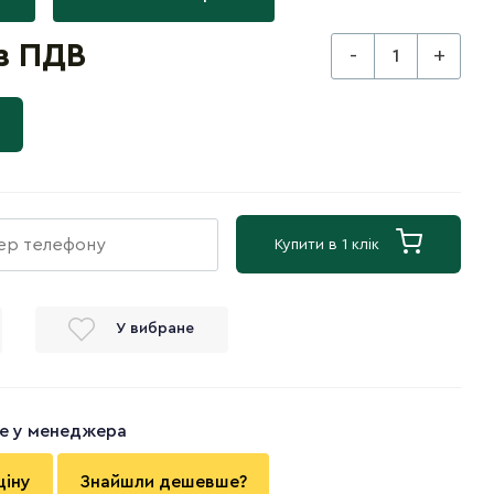
 з ПДВ
-
+
Купити в 1 клік
У вибране
те у менеджера
ціну
Знайшли дешевше?