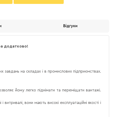
и
Відгуки
ра додатково!
их завдань на складах і в промислових підприємствах.
озволяє йому легко піднімати та переміщати вантажі.
 і витривалі, вони мають високі експлуатаційні якості і