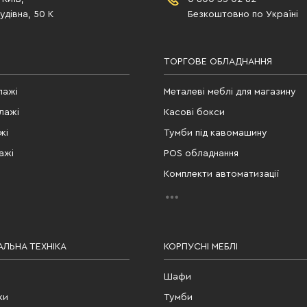
дівна, 50 К
Безкоштовно по Україні
ТОРГОВЕ ОБЛАДНАННЯ
лажі
Металеві меблі для магазину
лажі
Касові бокси
жі
Тумби під кавомашину
ажі
POS обладнання
Комплекти автоматизації
ЛЬНА ТЕХНІКА
КОРПУСНІ МЕБЛІ
Шафи
ки
Тумби