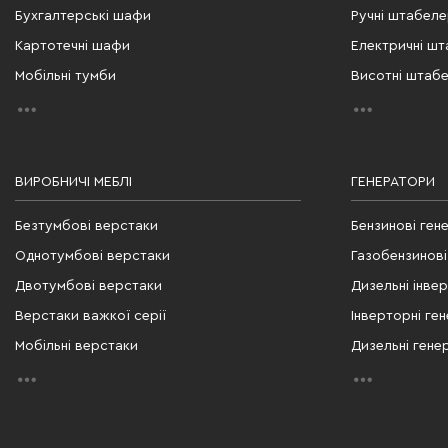
Бухгалтерські шафи
Ручні штабел
Картотечні шафи
Електричні ш
Мобільні тумби
Висотні штаб
ВИРОБНИЧІ МЕБЛІ
ГЕНЕРАТОРИ
Безтумбові верстаки
Бензинові ген
Однотумбові верстаки
Газобензинові
Двотумбові верстаки
Дизельні інве
Верстаки важкої серії
Інверторні ге
Мобільні верстаки
Дизельні гене