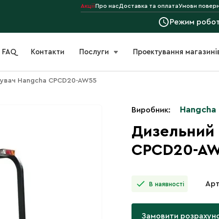
Акції
Про нас
Доставка та оплата
Умови поверн
Режим робо
FAQ
Контакти
Послуги
Проектування магазині
жувач Hangcha CPCD20-AW55
Hangcha
Виробник:
Дизельний
CPCD20-A
Арт
В наявності
Замовити розрахун