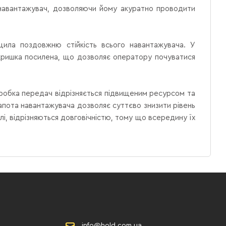
 навантажувач, дозволяючи йому акуратно проводити
щила поздовжню стійкість всього навантажувача.
У
кришка посилена, що дозволяє оператору почуватися
робка передач відрізняється підвищеним ресурсом та
апота навантажувача дозволяє суттєво знизити рівень
лі, відрізняються довговічністю, тому що всередину їх
info@hold.com.ua