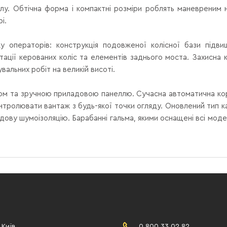
лу.
Обтічна форма і компактні розміри роблять маневреним
і.
у операторів: конструкція подовженої колісної бази підви
тації керованих коліс та елементів заднього моста.
Захисна 
альних робіт на великій висоті.
ом та зручною приладовою панеллю.
Сучасна автоматична ко
тролювати вантаж з будь-якої точки огляду.
Оновлений тип к
дову шумоізоляцію.
Барабанні гальма, якими оснащені всі моде
 Київ,
0 800 33 02 82