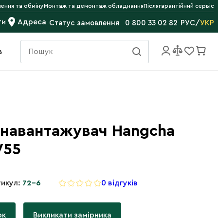
ення та обміну
Монтаж та демонтаж обладнання
Післягарантійний сервіс
ти
Адреса
РУС
/
УКР
Статус замовлення
0 800 33 02 82
в
 навантажувач Hangcha
W55
икул:
72-6
0 відгуків
ок
Викликати замірника