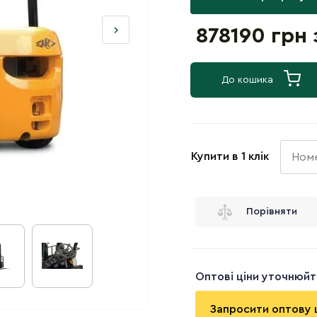
878190 грн
До кошика
Купити в 1 клік
Порівняти
Оптові ціни уточнюй
Запросити оптову 