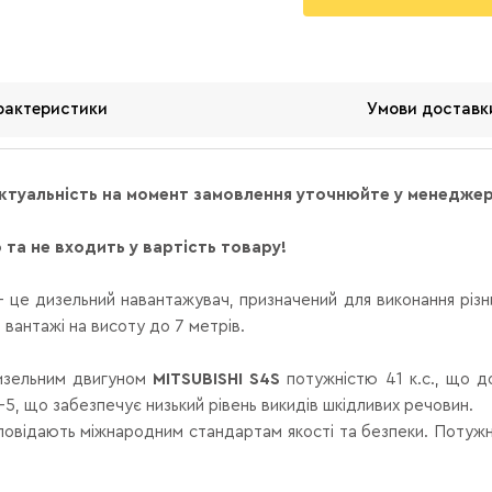
рактеристики
Умови доставк
актуальність на момент замовлення уточнюйте у менедже
та не входить у вартість товару!
- це дизельний навантажувач, призначений для виконання різн
 вантажі на висоту до 7 метрів.
зельним двигуном
MITSUBISHI S4S
потужністю 41 к.с., що д
5, що забезпечує низький рівень викидів шкідливих речовин.
дповідають міжнародним стандартам якості та безпеки.
Потужні