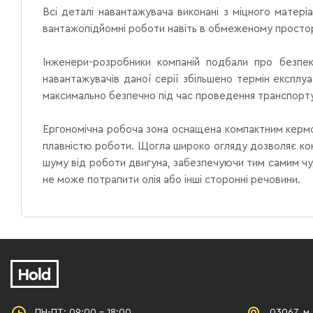
Всі деталі навантажувача виконані з міцного матеріа
вантажопідйомні роботи навіть в обмеженому простор
Інженери-розробники компаній подбали про безпек
навантажувачів даної серії збільшено термін експлуа
максимально безпечно під час проведення транспортув
Ергономічна робоча зона оснащена компактним керм
плавністю роботи.
Щогла широко огляду дозволяє кон
шуму від роботи двигуна, забезпечуючи тим самим чу
не може потрапити олія або інші сторонні речовини.
ПН-ПТ: 09:00 - 18:00
03067, м.