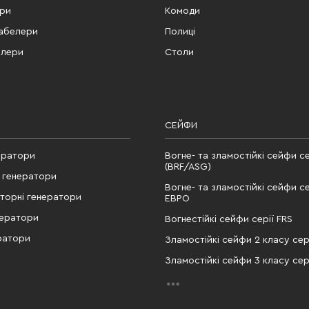
ери
Комоди
табелери
Полиці
елери
Столи
СЕЙФИ
ератори
Вогне- та зламостійкі сейфи се
(BRF/ASG)
 генератори
Вогне- та зламостійкі сейфи се
рторні генератори
ЕВРО
нератори
Вогнестійкі сейфи серії FRS
ратори
Зламостійкі сейфи 2 класу сері
Зламостійкі сейфи 3 класу сері