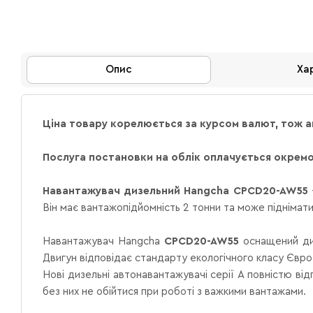
Опис
Ха
Ціна товару корелюється за курсом валют, тож 
Послуга постановки на облік оплачується окремо 
Навантажувач дизельний Hangcha
CPCD20-AW55
Він має вантажопідйомність 2 тонни та може піднімати
Навантажувач Hangcha
CPCD20-AW55
оснащений ди
Двигун відповідає стандарту екологічного класу Євро-
Нові дизельні автонавантажувачі серії А повністю ві
без них не обійтися при роботі з важкими вантажами.